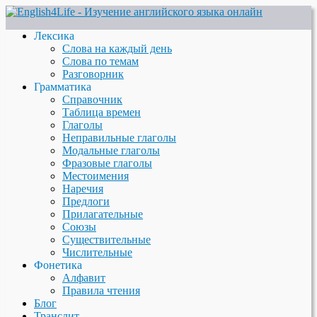
Лексика
Слова на каждый день
Слова по темам
Разговорник
Грамматика
Справочник
Таблица времен
Глаголы
Неправильные глаголы
Модальные глаголы
Фразовые глаголы
Местоимения
Наречия
Предлоги
Прилагательные
Союзы
Существительные
Числительные
Фонетика
Алфавит
Правила чтения
Блог
Транслит