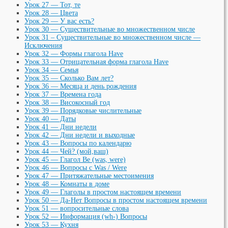
Урок 27 — Тот, те
Урок 28 — Цвета
Урок 29 — У вас есть?
Урок 30 — Существительные во множественном числе
Урок 31 – Существительные во множественном числе —
Исключения
Урок 32 — Формы глагола Have
Урок 33 — Отрицательная форма глагола Have
Урок 34 — Семья
Урок 35 — Сколько Вам лет?
Урок 36 — Месяца и день рождения
Урок 37 — Времена года
Урок 38 — Високосный год
Урок 39 — Порядковые числительные
Урок 40 — Даты
Урок 41 — Дни недели
Урок 42 — Дни недели и выходные
Урок 43 — Вопросы по календарю
Урок 44 — Чей? (мой,ваш)
Урок 45 — Глагол Be (was, were)
Урок 46 — Вопросы с Was / Were
Урок 47 — Притяжательные местоимения
Урок 48 — Комнаты в доме
Урок 49 — Глаголы в простом настоящем времени
Урок 50 — Да-Нет Вопросы в простом настоящем времени
Урок 51 — вопросительные слова
Урок 52 — Информация (wh-) Вопросы
Урок 53 — Кухня