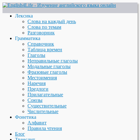
Лексика
Слова на каждый день
Слова по темам
Разговорник
Грамматика
Справочник
Таблица времен
Глаголы
Неправильные глаголы
Модальные глаголы
Фразовые глаголы
Местоимения
Наречия
Предлоги
Прилагательные
Союзы
Существительные
Числительные
Фонетика
Алфавит
Правила чтения
Блог
Транслит