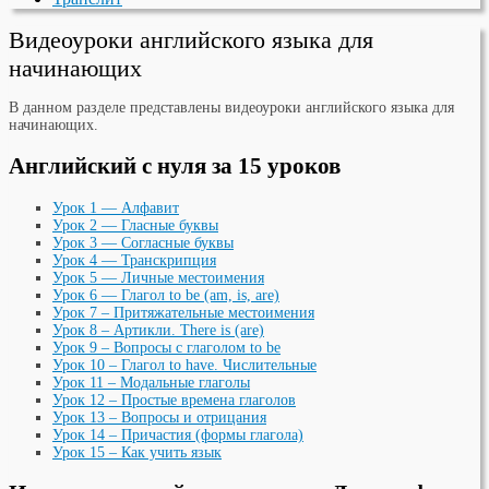
Видеоуроки английского языка для
начинающих
В данном разделе представлены видеоуроки английского языка для
начинающих.
Английский с нуля за 15 уроков
Урок 1 — Алфавит
Урок 2 — Гласные буквы
Урок 3 — Согласные буквы
Урок 4 — Транскрипция
Урок 5 — Личные местоимения
Урок 6 — Глагол to be (am, is, are)
Урок 7 – Притяжательные местоимения
Урок 8 – Артикли. There is (are)
Урок 9 – Вопросы с глаголом to be
Урок 10 – Глагол to have. Числительные
Урок 11 – Модальные глаголы
Урок 12 – Простые времена глаголов
Урок 13 – Вопросы и отрицания
Урок 14 – Причастия (формы глагола)
Урок 15 – Как учить язык