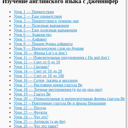
Изучение английского языка с Дженнифер
Урок 1 — Приветствия
Урок 2 — Еще приветствия
Урок 3 — Приветствия в течение дня
Урок 4 — Полезные выражения
Урок 5 — Еще полезные выражения
Урок 6 — Знакомство
Урок 7 — Алфавит
Урок 8 — Пишем буквы алфавита
Урок 9 — Произнесение слов по буквам
Урок 10 — Фразы Let’s и don’t
Урок 11 — Повелительные предложения с Do and don’t
Урок 12 — Счет от 0 до 10
Урок 13 — Сколько?
Урок 14 — Счет от 10 до 20
Урок 15 — Счет от 10 до 100
Урок 16 — Сотня, тысяча и миллион
Урок 17 — Настоящее время глагола Be
Урок 18 — Личные местоимения (я,ты,он,она,оно)
Урок 19 — Глагол Be
Урок 20 — Отрицательные и вопросительные формы глагола Be
Урок 21 – Повторение глагола Be и фразы Прощания
Урок 22 — Погода
Урок 23 — Фрукты
Урок 24 — Что это?
Урок 25 — Артикли (a,an,the)
Урок 26 — Что это такое?