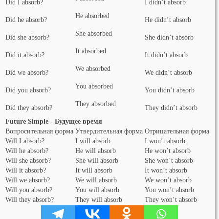
Did I absorb?
I didn’t absorb
He absorbed
Did he absorb?
He didn’t absorb
She absorbed
Did she absorb?
She didn’t absorb
It absorbed
Did it absorb?
It didn’t absorb
We absorbed
Did we absorb?
We didn’t absorb
You absorbed
Did you absorb?
You didn’t absorb
They absorbed
Did they absorb?
They didn’t absorb
Future Simple - Будущее время
Вопросительная форма
Утвердительная форма
Отрицательная форма
Will I absorb?
I will absorb
I won’t absorb
Will he absorb?
He will absorb
He won’t absorb
Will she absorb?
She will absorb
She won’t absorb
Will it absorb?
It will absorb
It won’t absorb
Will we absorb?
We will absorb
We won’t absorb
Will you absorb?
You will absorb
You won’t absorb
Will they absorb?
They will absorb
They won’t absorb