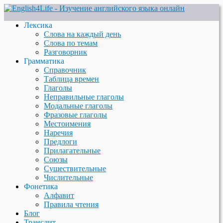
Лексика
Слова на каждый день
Слова по темам
Разговорник
Грамматика
Справочник
Таблица времен
Глаголы
Неправильные глаголы
Модальные глаголы
Фразовые глаголы
Местоимения
Наречия
Предлоги
Прилагательные
Союзы
Существительные
Числительные
Фонетика
Алфавит
Правила чтения
Блог
Транслит