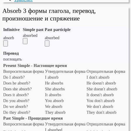
Absorb 3 формы глагола, перевод,
произношение и спряжение
Infinitive
Simple past
Past participle
absorbed
absorb
absorbed
Перевод
поглощать
Present Simple - Настоящее время
Вопросительная форма
Утвердительная форма
Отрицательная форма
Do I absorb?
I absorb
I don't absorb
Does he absorb?
He absorbs
He doesn't absorb
Does she absorb?
She absorbs
She doesn't absorb
Does it absorb?
It absorbs
It doesn't absorb
Do you absorb?
You absorb
You don't absorb
Do we absorb?
We absorb
We don't absorb
Do they absorb?
They absorb
They don't absorb
Past Simple - Прощедщее время
Вопросительная форма
Утвердительная форма
Отрицательная форма
I absorbed