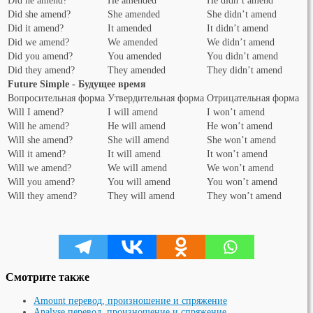
Did he amend?
He amended
He didn’t amend
Did she amend?
She amended
She didn’t amend
Did it amend?
It amended
It didn’t amend
Did we amend?
We amended
We didn’t amend
Did you amend?
You amended
You didn’t amend
Did they amend?
They amended
They didn’t amend
Future Simple - Будущее время
Вопросительная форма
Утвердительная форма
Отрицательная форма
Will I amend?
I will amend
I won’t amend
Will he amend?
He will amend
He won’t amend
Will she amend?
She will amend
She won’t amend
Will it amend?
It will amend
It won’t amend
Will we amend?
We will amend
We won’t amend
Will you amend?
You will amend
You won’t amend
Will they amend?
They will amend
They won’t amend
Смотрите также
Amount перевод, произношение и спряжение
Analyse перевод, произношение и спряжение