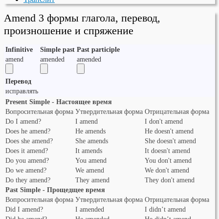
Amend 3 формы глагола, перевод,
произношение и спряжение
Infinitive
Simple past
Past participle
amend
amended
amended
Перевод
исправлять
Present Simple - Настоящее время
Вопросительная форма
Утвердительная форма
Отрицательная форма
Do I amend?
I amend
I don't amend
Does he amend?
He amends
He doesn't amend
Does she amend?
She amends
She doesn't amend
Does it amend?
It amends
It doesn't amend
Do you amend?
You amend
You don't amend
Do we amend?
We amend
We don't amend
Do they amend?
They amend
They don't amend
Past Simple - Прощедщее время
Вопросительная форма
Утвердительная форма
Отрицательная форма
Did I amend?
I amended
I didn’t amend