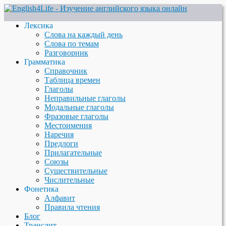
Лексика
Слова на каждый день
Слова по темам
Разговорник
Грамматика
Справочник
Таблица времен
Глаголы
Неправильные глаголы
Модальные глаголы
Фразовые глаголы
Местоимения
Наречия
Предлоги
Прилагательные
Союзы
Существительные
Числительные
Фонетика
Алфавит
Правила чтения
Блог
Транслит