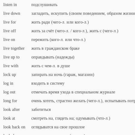
listen in
подслушивать
live down
загладить, искупить (своим поведением, образом жизни
live for
жить ради (чего-л. или кого-л.)
live off
жить за счёт (чего-л. / кого-л.), жить с (чего-л.)
live on
пережить (кого-л. или что-л.)
live together
жить в гражданском браке
live up to
оправдывать (надежды)
live with
жить с чем-л. в душе
lock up
запирать на ночь (гараж, магазин)
log in
входить в систему
log out
отмечать время ухода в специальном журнале
long for
очень хотеть, страстно желать (чего-л.), испытывать потр
look after
заботиться
look at
смотреть на, глядеть на; одумывать (что-л.)
look back on
оглядыватся на свое прошлое