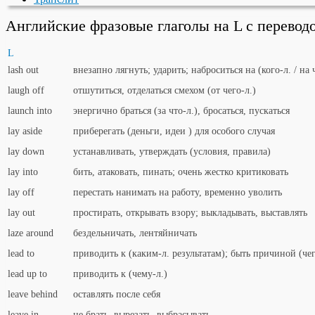
Английские фразовые глаголы на L с перево
L
lash out
внезапно лягнуть; ударить; наброситься на (кого-л. / на 
laugh off
отшутиться, отделаться смехом (от чего-л.)
launch into
энергично браться (за что-л.), бросаться, пускаться
lay aside
приберегать (деньги, идеи ) для особого случая
lay down
устанавливать, утверждать (условия, правила)
lay into
бить, атаковать, пинать; очень жестко критиковать
lay off
перестать нанимать на работу, временно уволить
lay out
простирать, открывать взору; выкладывать, выставлять
laze around
бездельничать, лентяйничать
lead to
приводить к (каким-л. результатам); быть причиной (чег
lead up to
приводить к (чему-л.)
leave behind
оставлять после себя
leave in
не брать, вырезать, выбрасывать