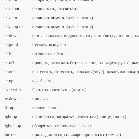
leave out
не включать, не считать
leave to
оставлять кому-л. (для решения)
leave up to
оставлять кому-л. (для решения)
let down
разочаровывать, подводить; спускать (воздух в шине, м
let go of
пускать, выпускать
let in
позволить зайти
let off
прощать, отпускать без наказания; разрядить ружьё, вы
let out
выпустить, отпустить; издавать (звук); давать напрокат
let up
ослабевать
level with
быть откровенным с (кем-л.)
lie down
прилечь
lift up
воодушевлять
light up
оживляться, загораться, светиться (о лице, глазах)
lighten up
ободряться, становиться веселее
line up
присоединяться, солидаризироваться с (кем-л.)