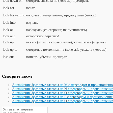
look down on
смотреть свысока на (кого-л.), презирать
look for
искать
look forward to
ожидать с нетерпением; предвкушать (что-л.)
look into
изучать
look on
наблюдать (со стороны; не вмешиваясь)
look out
осторожно! берегись!
look up
искать (что-л. в справочнике); улучшаться (о делах)
look up to
смотреть с почтением на (кого-л.), уважать (кого-л.)
lose out
понести убытки, проиграть
Смотрите также
Английские фразовые глаголы на M с переводом и произношени
Английские фразовые глаголы на N с переводом и произношени
Английские фразовые глаголы на O с переводом и произношени
Английские фразовые глаголы на P с переводом и произношени
Английские фразовые глаголы на Q с переводом и произношени