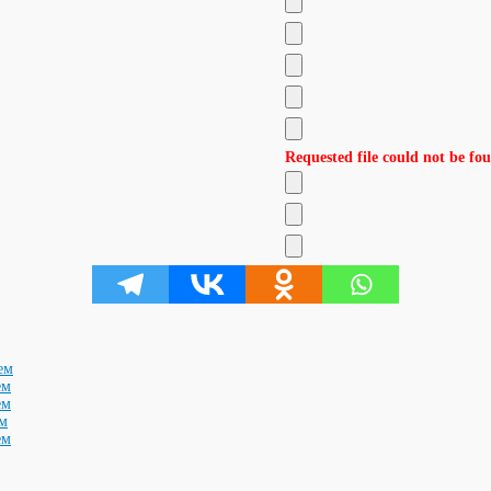
Requested file could not be fou
ем
ем
ем
ем
ем