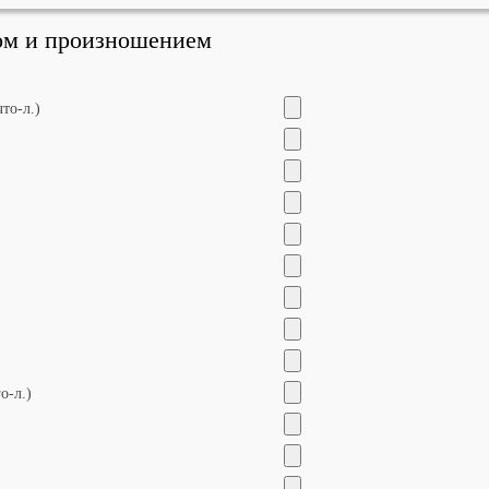
дом и произношением
что-л.)
о-л.)