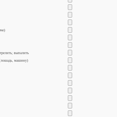
яче)
стрелить; выпалить
 (лошадь, машину)