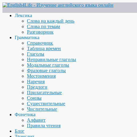
Лексика
Слова на каждый день
Слова по темам
Разговорник
Грамматика
Справочник
Таблица времен
Глаголы
Неправильные глаголы
Модальные глаголы
Фразовые глаголы
Местоимения
Наречия
Предлоги
Прилагательные
Союзы
Существительные
Числительные
Фонетика
Алфавит
Правила чтения
Блог
Транслит