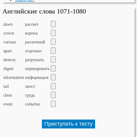
Английские слова 1071-1080
dawn
рассвет
crown
корона
various
различный
apart
отдельно
destroy
разрушать
digest
переваривать
information
информация
tail
хвост
chest
грудь
event
событие
Приступить к тесту