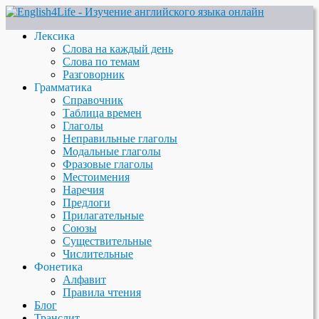
Лексика
Слова на каждый день
Слова по темам
Разговорник
Грамматика
Справочник
Таблица времен
Глаголы
Неправильные глаголы
Модальные глаголы
Фразовые глаголы
Местоимения
Наречия
Предлоги
Прилагательные
Союзы
Существительные
Числительные
Фонетика
Алфавит
Правила чтения
Блог
Транслит