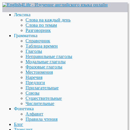
Лексика
Слова на каждый день
Слова по темам
Разговорник
Грамматика
Справочник
Таблица времен
Глаголы
Неправильные глаголы
Модальные глаголы
Фразовые глаголы
Местоимения
Наречия
Предлоги
Прилагательные
Союзы
Существительные
Числительные
Фонетика
Алфавит
Правила чтения
Блог
Транслит