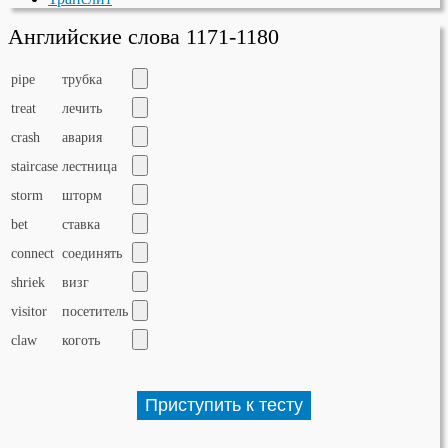
Английские слова 1171-1180
pipe
трубка
treat
лечить
crash
авария
staircase
лестница
storm
шторм
bet
ставка
connect
соединять
shriek
визг
visitor
посетитель
claw
коготь
Приступить к тесту