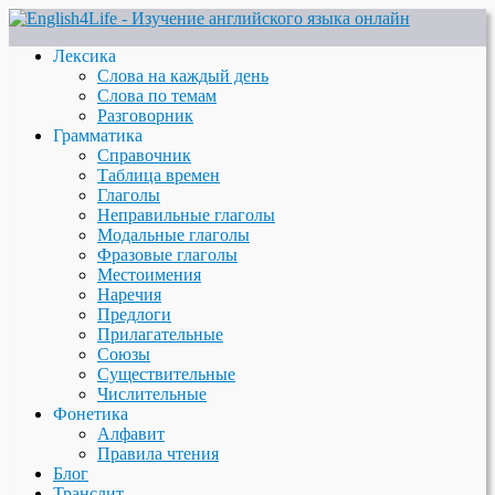
Лексика
Слова на каждый день
Слова по темам
Разговорник
Грамматика
Справочник
Таблица времен
Глаголы
Неправильные глаголы
Модальные глаголы
Фразовые глаголы
Местоимения
Наречия
Предлоги
Прилагательные
Союзы
Существительные
Числительные
Фонетика
Алфавит
Правила чтения
Блог
Транслит