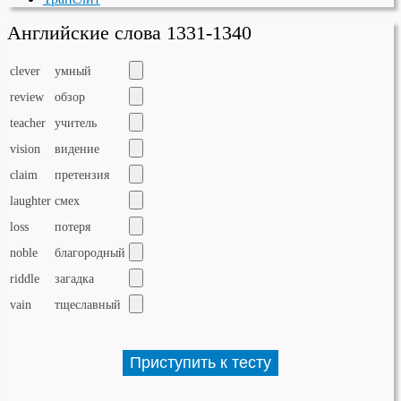
Английские слова 1331-1340
clever
умный
review
обзор
teacher
учитель
vision
видение
claim
претензия
laughter
смех
loss
потеря
noble
благородный
riddle
загадка
vain
тщеславный
Приступить к тесту