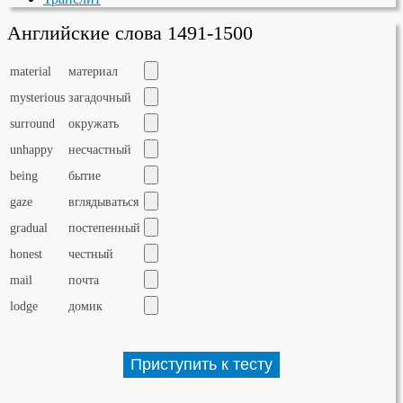
Английские слова 1491-1500
material
материал
mysterious
загадочный
surround
окружать
unhappy
несчастный
being
бытие
gaze
вглядываться
gradual
постепенный
honest
честный
mail
почта
lodge
домик
Приступить к тесту