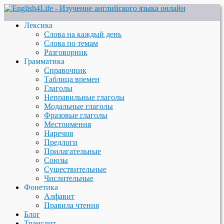
Лексика
Слова на каждый день
Слова по темам
Разговорник
Грамматика
Справочник
Таблица времен
Глаголы
Неправильные глаголы
Модальные глаголы
Фразовые глаголы
Местоимения
Наречия
Предлоги
Прилагательные
Союзы
Существительные
Числительные
Фонетика
Алфавит
Правила чтения
Блог
Транслит