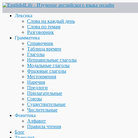
Лексика
Слова на каждый день
Слова по темам
Разговорник
Грамматика
Справочник
Таблица времен
Глаголы
Неправильные глаголы
Модальные глаголы
Фразовые глаголы
Местоимения
Наречия
Предлоги
Прилагательные
Союзы
Существительные
Числительные
Фонетика
Алфавит
Правила чтения
Блог
Транслит