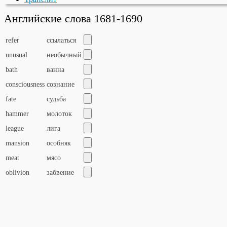
Английские слова 1681-1690
refer
ссылаться
unusual
необычный
bath
ванна
consciousness
сознание
fate
судьба
hammer
молоток
league
лига
mansion
особняк
meat
мясо
oblivion
забвение