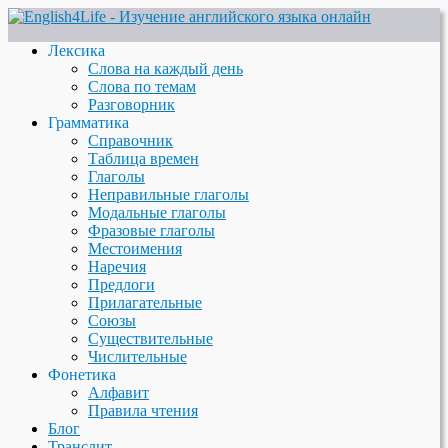
Лексика
Слова на каждый день
Слова по темам
Разговорник
Грамматика
Справочник
Таблица времен
Глаголы
Неправильные глаголы
Модальные глаголы
Фразовые глаголы
Местоимения
Наречия
Предлоги
Прилагательные
Союзы
Существительные
Числительные
Фонетика
Алфавит
Правила чтения
Блог
Транслит