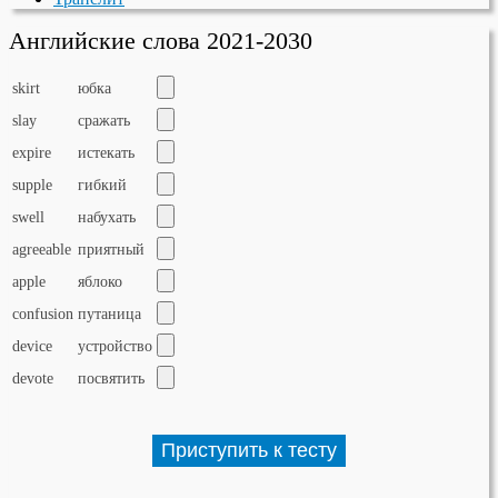
Английские слова 2021-2030
skirt
юбка
slay
сражать
expire
истекать
supple
гибкий
swell
набухать
agreeable
приятный
apple
яблоко
confusion
путаница
device
устройство
devote
посвятить
Приступить к тесту