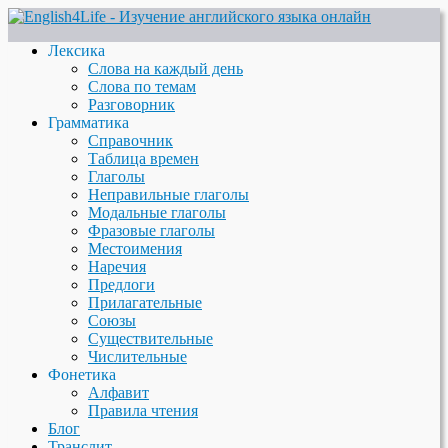
Лексика
Слова на каждый день
Слова по темам
Разговорник
Грамматика
Справочник
Таблица времен
Глаголы
Неправильные глаголы
Модальные глаголы
Фразовые глаголы
Местоимения
Наречия
Предлоги
Прилагательные
Союзы
Существительные
Числительные
Фонетика
Алфавит
Правила чтения
Блог
Транслит