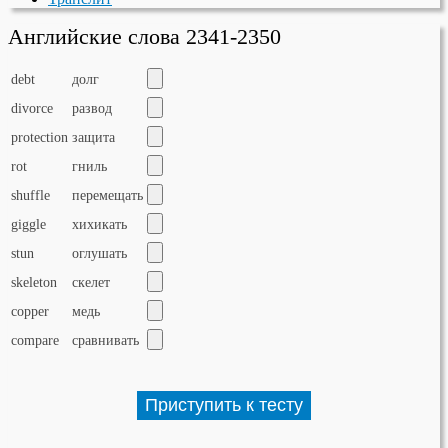
Английские слова 2341-2350
debt
долг
divorce
развод
protection
защита
rot
гниль
shuffle
перемещать
giggle
хихикать
stun
оглушать
skeleton
скелет
copper
медь
compare
сравнивать
Приступить к тесту