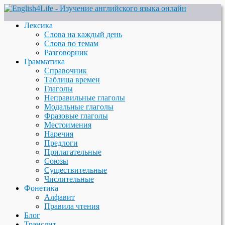
Лексика
Слова на каждый день
Слова по темам
Разговорник
Грамматика
Справочник
Таблица времен
Глаголы
Неправильные глаголы
Модальные глаголы
Фразовые глаголы
Местоимения
Наречия
Предлоги
Прилагательные
Союзы
Существительные
Числительные
Фонетика
Алфавит
Правила чтения
Блог
Транслит