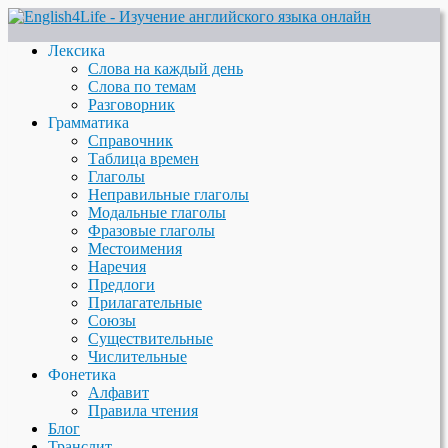
Лексика
Слова на каждый день
Слова по темам
Разговорник
Грамматика
Справочник
Таблица времен
Глаголы
Неправильные глаголы
Модальные глаголы
Фразовые глаголы
Местоимения
Наречия
Предлоги
Прилагательные
Союзы
Существительные
Числительные
Фонетика
Алфавит
Правила чтения
Блог
Транслит