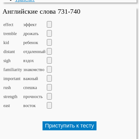
Английские слова 731-740
effect
эффект
tremble
дрожать
kid
ребенок
distant
отдаленный
sigh
вздох
familiarity
знакомство
important
важный
rush
спешка
strength
прочность
east
восток
Приступить к тесту