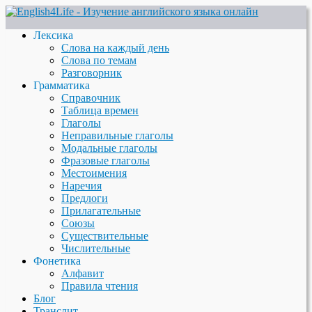
Лексика
Слова на каждый день
Слова по темам
Разговорник
Грамматика
Справочник
Таблица времен
Глаголы
Неправильные глаголы
Модальные глаголы
Фразовые глаголы
Местоимения
Наречия
Предлоги
Прилагательные
Союзы
Существительные
Числительные
Фонетика
Алфавит
Правила чтения
Блог
Транслит