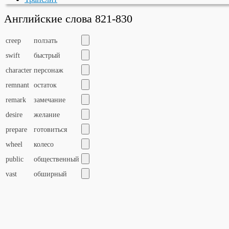
Английские слова 821-830
creep
ползать
swift
быстрый
character
персонаж
remnant
остаток
remark
замечание
desire
желание
prepare
готовиться
wheel
колесо
public
общественный
vast
обширный