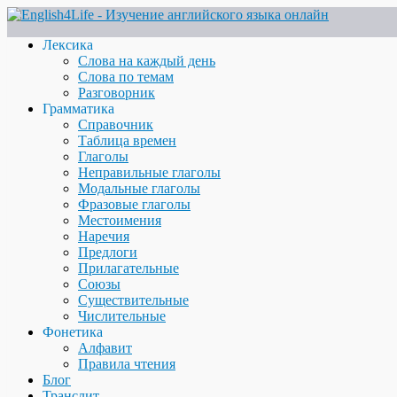
Лексика
Слова на каждый день
Слова по темам
Разговорник
Грамматика
Справочник
Таблица времен
Глаголы
Неправильные глаголы
Модальные глаголы
Фразовые глаголы
Местоимения
Наречия
Предлоги
Прилагательные
Союзы
Существительные
Числительные
Фонетика
Алфавит
Правила чтения
Блог
Транслит