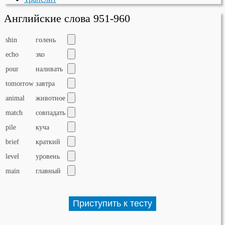
Английские слова 951-960
shin
голень
echo
эхо
pour
наливать
tomorrow
завтра
animal
животное
match
совпадать
pile
куча
brief
краткий
level
уровень
main
главный
Приступить к тесту