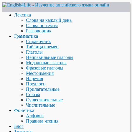
Лексика
Слова на каждый день
Слова по темам
Разговорник
Грамматика
Справочник
Таблица времен
Глаголы
Неправильные глаголы
Модальные глаголы
Фразовые глаголы
Местоимения
Наречия
Предлоги
Прилагательные
Союзы
Существительные
Числительные
Фонетика
Алфавит
Правила чтения
Блог
Транслит