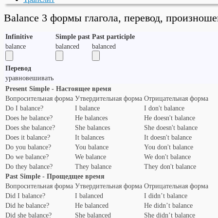
Balance 3 формы глагола, перевод, произнош
Infinitive
Simple past
Past participle
balance
balanced
balanced
Перевод
уравновешивать
Present Simple - Настоящее время
Вопросительная форма
Утвердительная форма
Отрицательная форма
Do I balance?
I balance
I don't balance
Does he balance?
He balances
He doesn't balance
Does she balance?
She balances
She doesn't balance
Does it balance?
It balances
It doesn't balance
Do you balance?
You balance
You don't balance
Do we balance?
We balance
We don't balance
Do they balance?
They balance
They don't balance
Past Simple - Прощедщее время
Вопросительная форма
Утвердительная форма
Отрицательная форма
Did I balance?
I balanced
I didn’t balance
Did he balance?
He balanced
He didn’t balance
Did she balance?
She balanced
She didn’t balance