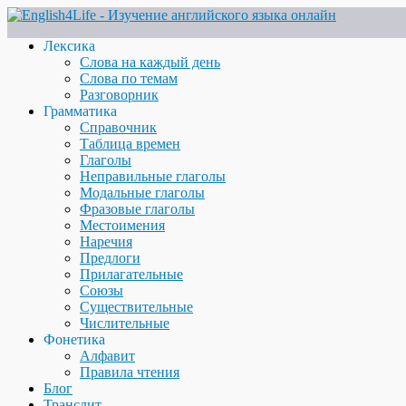
Лексика
Слова на каждый день
Слова по темам
Разговорник
Грамматика
Справочник
Таблица времен
Глаголы
Неправильные глаголы
Модальные глаголы
Фразовые глаголы
Местоимения
Наречия
Предлоги
Прилагательные
Союзы
Существительные
Числительные
Фонетика
Алфавит
Правила чтения
Блог
Транслит