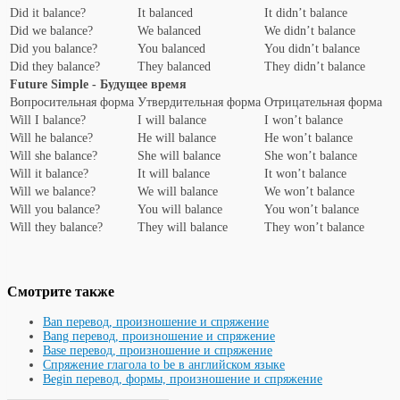
Did it balance?
It balanced
It didn’t balance
Did we balance?
We balanced
We didn’t balance
Did you balance?
You balanced
You didn’t balance
Did they balance?
They balanced
They didn’t balance
Future Simple - Будущее время
Вопросительная форма
Утвердительная форма
Отрицательная форма
Will I balance?
I will balance
I won’t balance
Will he balance?
He will balance
He won’t balance
Will she balance?
She will balance
She won’t balance
Will it balance?
It will balance
It won’t balance
Will we balance?
We will balance
We won’t balance
Will you balance?
You will balance
You won’t balance
Will they balance?
They will balance
They won’t balance
Смотрите также
Ban перевод, произношение и спряжение
Bang перевод, произношение и спряжение
Base перевод, произношение и спряжение
Спряжение глагола to be в английском языке
Begin перевод, формы, произношение и спряжение