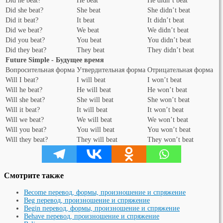
Did he beat?
He beat
He didn’t beat
Did she beat?
She beat
She didn’t beat
Did it beat?
It beat
It didn’t beat
Did we beat?
We beat
We didn’t beat
Did you beat?
You beat
You didn’t beat
Did they beat?
They beat
They didn’t beat
Future Simple - Будущее время
Вопросительная форма
Утвердительная форма
Отрицательная форма
Will I beat?
I will beat
I won’t beat
Will he beat?
He will beat
He won’t beat
Will she beat?
She will beat
She won’t beat
Will it beat?
It will beat
It won’t beat
Will we beat?
We will beat
We won’t beat
Will you beat?
You will beat
You won’t beat
Will they beat?
They will beat
They won’t beat
Смотрите также
Become перевод, формы, произношение и спряжение
Beg перевод, произношение и спряжение
Begin перевод, формы, произношение и спряжение
Behave перевод, произношение и спряжение