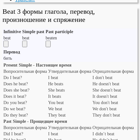
Beat 3 формы глагола, перевод,
произношение и спряжение
Infinitive
Simple past
Past participle
beat
beat
beaten
Перевод
бить
Present Simple - Настоящее время
Вопросительная форма
Утвердительная форма
Отрицательная форма
Do I beat?
I beat
I don't beat
Does he beat?
He beats
He doesn't beat
Does she beat?
She beats
She doesn't beat
Does it beat?
It beats
It doesn't beat
Do you beat?
You beat
You don't beat
Do we beat?
We beat
We don't beat
Do they beat?
They beat
They don't beat
Past Simple - Прощедщее время
Вопросительная форма
Утвердительная форма
Отрицательная форма
Did I beat?
I beat
I didn’t beat