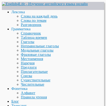
Лексика
Слова на каждый день
Слова по темам
Разговорник
Грамматика
Справочник
Таблица времен
Глаголы
Неправильные глаголы
Модальные глаголы
Фразовые глаголы
Местоимения
Наречия
Предлоги
Прилагательные
Союзы
Существительные
Числительные
Фонетика
Алфавит
Правила чтения
Блог
Транслит