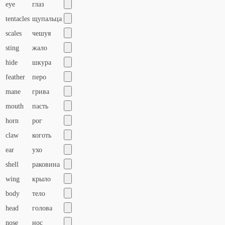
eye
глаз
tentacles
щупальца
scales
чешуя
sting
жало
hide
шкура
feather
перо
mane
грива
mouth
пасть
horn
рог
claw
коготь
ear
ухо
shell
раковина
wing
крыло
body
тело
head
голова
nose
нос