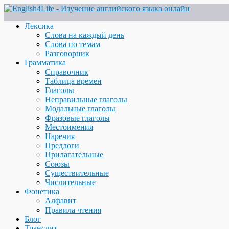
Лексика
Слова на каждый день
Слова по темам
Разговорник
Грамматика
Справочник
Таблица времен
Глаголы
Неправильные глаголы
Модальные глаголы
Фразовые глаголы
Местоимения
Наречия
Предлоги
Прилагательные
Союзы
Существительные
Числительные
Фонетика
Алфавит
Правила чтения
Блог
Транслит