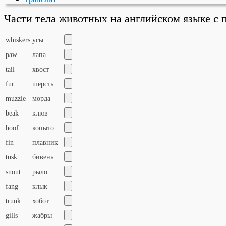
Части тела животных на английском языке с
whiskers
усы
paw
лапа
tail
хвост
fur
шерсть
muzzle
морда
beak
клюв
hoof
копыто
fin
плавник
tusk
бивень
snout
рыло
fang
клык
trunk
хобот
gills
жабры