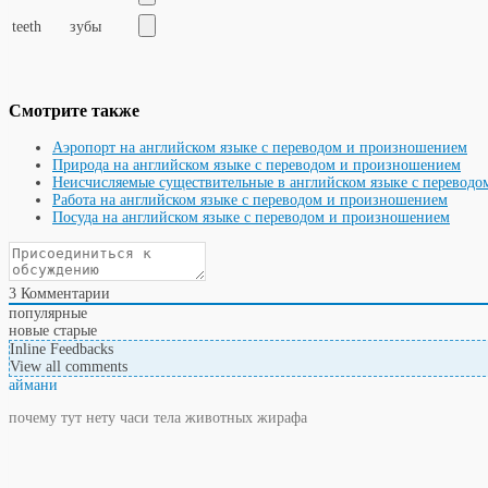
teeth
зубы
Смотрите также
Аэропорт на английском языке с переводом и произношением
Природа на английском языке с переводом и произношением
Неисчисляемые существительные в английском языке с перевод
Работа на английском языке с переводом и произношением
Посуда на английском языке с переводом и произношением
3
Комментарии
популярные
новые
старые
Inline Feedbacks
View all comments
аймани
почему тут нету часи тела животных жирафа