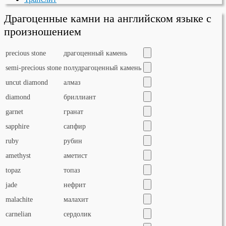
Драгоценные камни на английском языке с
произношением
precious stone
драгоценный камень
semi-precious stone
полудрагоценный камень
uncut diamond
алмаз
diamond
бриллиант
garnet
гранат
sapphire
сапфир
ruby
рубин
amethyst
аметист
topaz
топаз
jade
нефрит
malachite
малахит
carnelian
сердолик