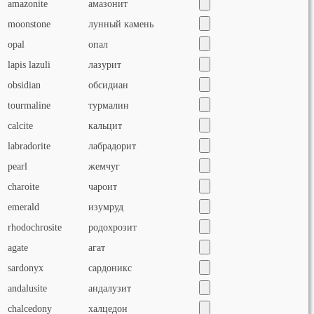
amazonite
амазонит
moonstone
лунный камень
opal
опал
lapis lazuli
лазурит
obsidian
обсидиан
tourmaline
турмалин
calcite
кальцит
labradorite
лабрадорит
pearl
жемчуг
charoite
чароит
emerald
изумруд
rhodochrosite
родохрозит
agate
агат
sardonyx
сардоникс
andalusite
андалузит
chalcedony
халцедон