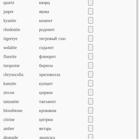
quartz
кварц
jasper
яшма
kyanite
кианит
rhodonite
родонит
tigereye
тигровый глаз
sodalite
содалит
fluorite
флюорит
turquoise
бирюза
chrysocolla
хризоколла
kunzite
кунцит
zircon
циркон
tanzanite
танзанит
bloodstone
кровавик
citrine
цитрин
amber
янтарь
diopside
диопсид