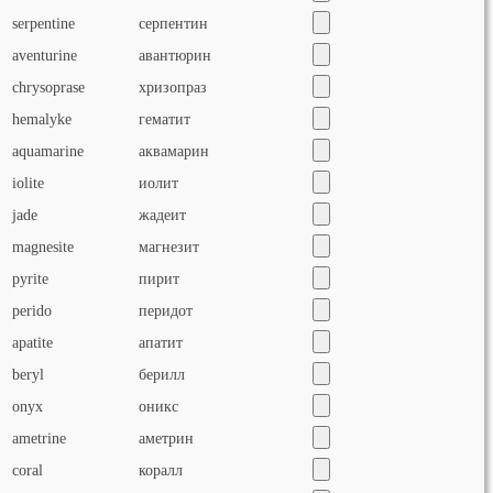
serpentine
серпентин
aventurine
авантюрин
chrysoprase
хризопраз
hemalyke
гематит
aquamarine
аквамарин
iolite
иолит
jade
жадеит
magnesite
магнезит
pyrite
пирит
perido
перидот
apatite
апатит
beryl
берилл
onyx
оникс
ametrine
аметрин
coral
коралл