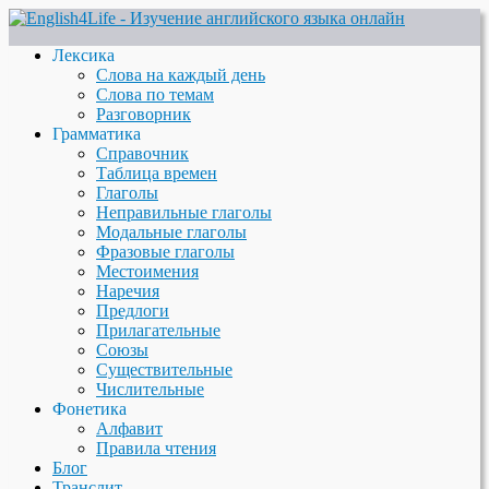
Лексика
Слова на каждый день
Слова по темам
Разговорник
Грамматика
Справочник
Таблица времен
Глаголы
Неправильные глаголы
Модальные глаголы
Фразовые глаголы
Местоимения
Наречия
Предлоги
Прилагательные
Союзы
Существительные
Числительные
Фонетика
Алфавит
Правила чтения
Блог
Транслит