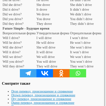
Did he drive?
He drove
He didn’t drive
Did she drive?
She drove
She didn’t drive
Did it drive?
It drove
It didn’t drive
Did we drive?
We drove
We didn’t drive
Did you drive?
You drove
You didn’t drive
Did they drive?
They drove
They didn’t drive
Future Simple - Будущее время
Вопросительная форма
Утвердительная форма
Отрицательная форма
Will I drive?
I will drive
I won’t drive
Will he drive?
He will drive
He won’t drive
Will she drive?
She will drive
She won’t drive
Will it drive?
It will drive
It won’t drive
Will we drive?
We will drive
We won’t drive
Will you drive?
You will drive
You won’t drive
Will they drive?
They will drive
They won’t drive
Смотрите также
Drop перевод, произношение и спряжение
Drown перевод, произношение и спряжение
Dry перевод, произношение и спряжение
Dump перевод, произношение и спряжение