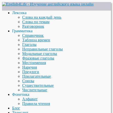
Лексика
Слова на каждый день
Слова по темам
Разговорник
Грамматика
Справочник
Таблица времен
Глаголы
Неправильные глаголы
Модальные глаголы
Фразовые глаголы
Местоимения
Наречия
Предлоги
Прилагательные
Союзы
Существительные
Числительные
Фонетика
Алфавит
Правила чтения
Блог
Транслит