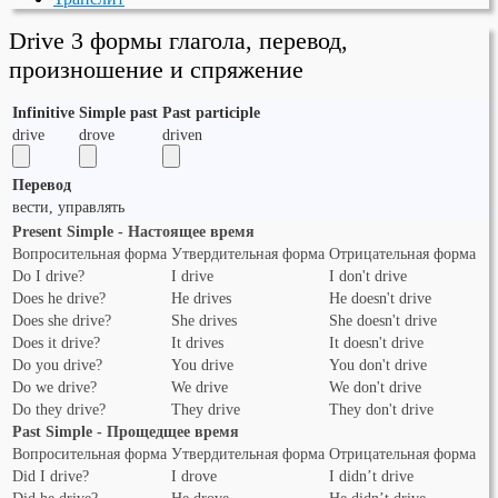
Drive 3 формы глагола, перевод,
произношение и спряжение
Infinitive
Simple past
Past participle
drive
drove
driven
Перевод
вести, управлять
Present Simple - Настоящее время
Вопросительная форма
Утвердительная форма
Отрицательная форма
Do I drive?
I drive
I don't drive
Does he drive?
He drives
He doesn't drive
Does she drive?
She drives
She doesn't drive
Does it drive?
It drives
It doesn't drive
Do you drive?
You drive
You don't drive
Do we drive?
We drive
We don't drive
Do they drive?
They drive
They don't drive
Past Simple - Прощедщее время
Вопросительная форма
Утвердительная форма
Отрицательная форма
Did I drive?
I drove
I didn’t drive