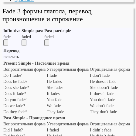
Fade 3 формы глагола, перевод,
произношение и спряжение
Infinitive
Simple past
Past participle
fade
faded
faded
Перевод
исчезать
Present Simple - Настоящее время
Вопросительная форма
Утвердительная форма
Отрицательная форма
Do I fade?
I fade
I don't fade
Does he fade?
He fades
He doesn't fade
Does she fade?
She fades
She doesn't fade
Does it fade?
It fades
It doesn't fade
Do you fade?
You fade
You don't fade
Do we fade?
We fade
We don't fade
Do they fade?
They fade
They don't fade
Past Simple - Прощедщее время
Вопросительная форма
Утвердительная форма
Отрицательная форма
Did I fade?
I faded
I didn’t fade