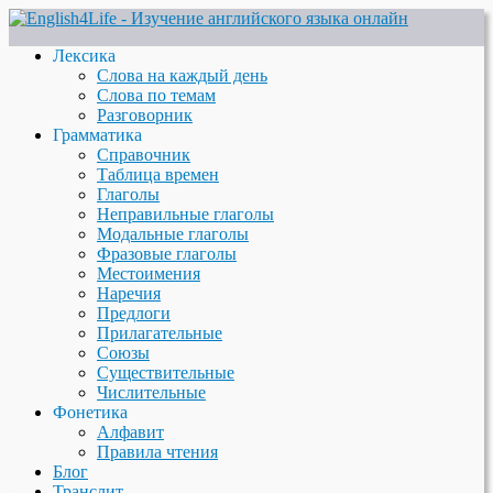
Лексика
Слова на каждый день
Слова по темам
Разговорник
Грамматика
Справочник
Таблица времен
Глаголы
Неправильные глаголы
Модальные глаголы
Фразовые глаголы
Местоимения
Наречия
Предлоги
Прилагательные
Союзы
Существительные
Числительные
Фонетика
Алфавит
Правила чтения
Блог
Транслит