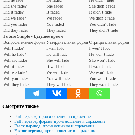
Did he fade?
He faded
He didn’t fade
Did she fade?
She faded
She didn’t fade
Did it fade?
It faded
It didn’t fade
Did we fade?
We faded
We didn’t fade
Did you fade?
You faded
You didn’t fade
Did they fade?
They faded
They didn’t fade
Future Simple - Будущее время
Вопросительная форма
Утвердительная форма
Отрицательная форма
Will I fade?
I will fade
I won’t fade
Will he fade?
He will fade
He won’t fade
Will she fade?
She will fade
She won’t fade
Will it fade?
It will fade
It won’t fade
Will we fade?
We will fade
We won’t fade
Will you fade?
You will fade
You won’t fade
Will they fade?
They will fade
They won’t fade
Смотрите также
Fail перевод, произношение и спряжение
Fall перевод, формы, произношение и спряжение
Fancy перевод, произношение и спряжение
Favour перевод, произношение и спряжение