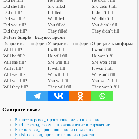
Did he fill?
He filled
He didn’t fill
Did she fill?
She filled
She didn’t fill
Did it fill?
It filled
It didn’t fill
Did we fill?
We filled
We didn’t fill
Did you fill?
You filled
You didn’t fill
Did they fill?
They filled
They didn’t fill
Future Simple - Будущее время
Вопросительная форма
Утвердительная форма
Отрицательная форма
Will I fill?
I will fill
I won’t fill
Will he fill?
He will fill
He won’t fill
Will she fill?
She will fill
She won’t fill
Will it fill?
It will fill
It won’t fill
Will we fill?
We will fill
We won’t fill
Will you fill?
You will fill
You won’t fill
Will they fill?
They will fill
They won’t fill
Смотрите также
Finance перевод, произношение и спряжение
Find перевод, формы, произношение и спряжение
Fine перевод, произношение и спряжение
Finish перевод, произношение и спряжение