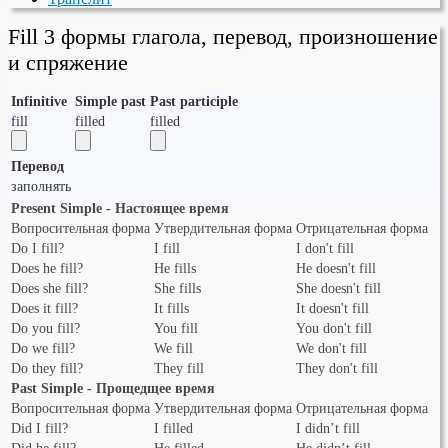
Fill 3 формы глагола, перевод, произношение
и спряжение
Infinitive
Simple past
Past participle
fill
filled
filled
Перевод
заполнять
Present Simple - Настоящее время
Вопросительная форма
Утвердительная форма
Отрицательная форма
Do I fill?
I fill
I don't fill
Does he fill?
He fills
He doesn't fill
Does she fill?
She fills
She doesn't fill
Does it fill?
It fills
It doesn't fill
Do you fill?
You fill
You don't fill
Do we fill?
We fill
We don't fill
Do they fill?
They fill
They don't fill
Past Simple - Прощедщее время
Вопросительная форма
Утвердительная форма
Отрицательная форма
Did I fill?
I filled
I didn’t fill