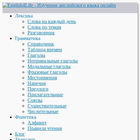
Лексика
Слова на каждый день
Слова по темам
Разговорник
Грамматика
Справочник
Таблица времен
Глаголы
Неправильные глаголы
Модальные глаголы
Фразовые глаголы
Местоимения
Наречия
Предлоги
Прилагательные
Союзы
Существительные
Числительные
Фонетика
Алфавит
Правила чтения
Блог
Транслит