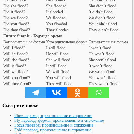
Did he flood?
He flooded
He didn’t flood
Did she flood?
She flooded
She didn’t flood
Did it flood?
It flooded
It didn’t flood
Did we flood?
We flooded
We didn’t flood
Did you flood?
You flooded
You didn’t flood
Did they flood?
They flooded
They didn’t flood
Future Simple - Будущее время
Вопросительная форма
Утвердительная форма
Отрицательная форма
Will I flood?
I will flood
I won’t flood
Will he flood?
He will flood
He won’t flood
Will she flood?
She will flood
She won’t flood
Will it flood?
It will flood
It won’t flood
Will we flood?
We will flood
We won’t flood
Will you flood?
You will flood
You won’t flood
Will they flood?
They will flood
They won’t flood
Смотрите также
Flow перевод, произношение и спряжение
Fly перевод, формы, произношение и спряжение
Focus перевод, произношение и спряжение
Fold перевод, произношение и спряжение