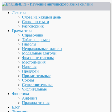
Лексика
Слова на каждый день
Слова по темам
Разговорник
Грамматика
Справочник
Таблица времен
Глаголы
Неправильные глаголы
Модальные глаголы
Фразовые глаголы
Местоимения
Наречия
Предлоги
Прилагательные
Союзы
Существительные
Числительные
Фонетика
Алфавит
Правила чтения
Блог
Транслит