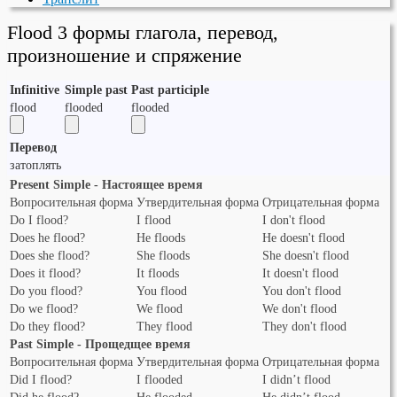
Flood 3 формы глагола, перевод,
произношение и спряжение
Infinitive
Simple past
Past participle
flood
flooded
flooded
Перевод
затоплять
Present Simple - Настоящее время
Вопросительная форма
Утвердительная форма
Отрицательная форма
Do I flood?
I flood
I don't flood
Does he flood?
He floods
He doesn't flood
Does she flood?
She floods
She doesn't flood
Does it flood?
It floods
It doesn't flood
Do you flood?
You flood
You don't flood
Do we flood?
We flood
We don't flood
Do they flood?
They flood
They don't flood
Past Simple - Прощедщее время
Вопросительная форма
Утвердительная форма
Отрицательная форма
Did I flood?
I flooded
I didn’t flood