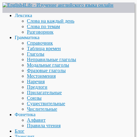
Лексика
Слова на каждый день
Слова по темам
Разговорник
Грамматика
Справочник
Таблица времен
Глаголы
Неправильные глаголы
Модальные глаголы
Фразовые глаголы
Местоимения
Наречия
Предлоги
Прилагательные
Союзы
Существительные
Числительные
Фонетика
Алфавит
Правила чтения
Блог
Транслит