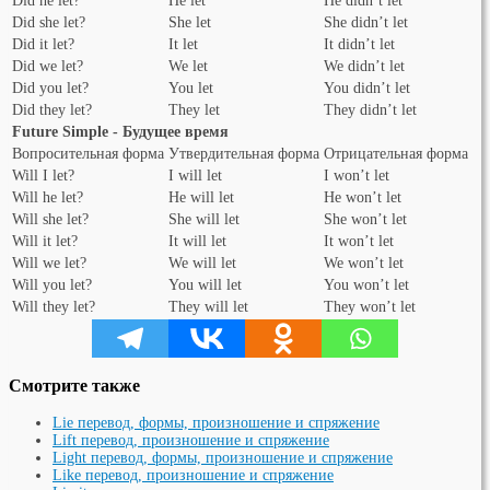
Did he let?
He let
He didn’t let
Did she let?
She let
She didn’t let
Did it let?
It let
It didn’t let
Did we let?
We let
We didn’t let
Did you let?
You let
You didn’t let
Did they let?
They let
They didn’t let
Future Simple - Будущее время
Вопросительная форма
Утвердительная форма
Отрицательная форма
Will I let?
I will let
I won’t let
Will he let?
He will let
He won’t let
Will she let?
She will let
She won’t let
Will it let?
It will let
It won’t let
Will we let?
We will let
We won’t let
Will you let?
You will let
You won’t let
Will they let?
They will let
They won’t let
Смотрите также
Lie перевод, формы, произношение и спряжение
Lift перевод, произношение и спряжение
Light перевод, формы, произношение и спряжение
Like перевод, произношение и спряжение