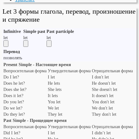
Let 3 формы глагола, перевод, произношение
и спряжение
Infinitive
Simple past
Past participle
let
let
let
Перевод
позволять
Present Simple - Настоящее время
Вопросительная форма
Утвердительная форма
Отрицательная форма
Do I let?
I let
I don't let
Does he let?
He lets
He doesn't let
Does she let?
She lets
She doesn't let
Does it let?
It lets
It doesn't let
Do you let?
You let
You don't let
Do we let?
We let
We don't let
Do they let?
They let
They don't let
Past Simple - Прощедщее время
Вопросительная форма
Утвердительная форма
Отрицательная форма
Did I let?
I let
I didn’t let