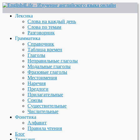
Лексика
Слова на каждый день
Слова по темам
Разговорник
Грамматика
Справочник
Таблица времен
Глаголы
Неправильные глаголы
Модальные глаголы
Фразовые глаголы
Местоимения
Наречия
Предлоги
Прилагательные
Союзы
Существительные
Числительные
Фонетика
Алфавит
Правила чтения
Блог
Транслит