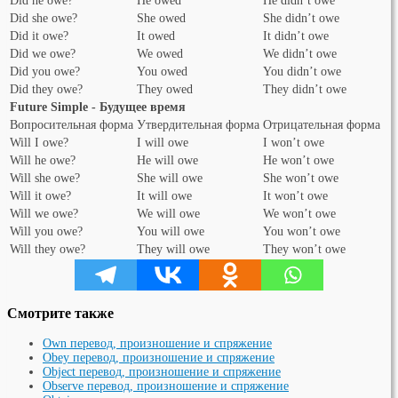
Did he owe?
He owed
He didn’t owe
Did she owe?
She owed
She didn’t owe
Did it owe?
It owed
It didn’t owe
Did we owe?
We owed
We didn’t owe
Did you owe?
You owed
You didn’t owe
Did they owe?
They owed
They didn’t owe
Future Simple - Будущее время
Вопросительная форма
Утвердительная форма
Отрицательная форма
Will I owe?
I will owe
I won’t owe
Will he owe?
He will owe
He won’t owe
Will she owe?
She will owe
She won’t owe
Will it owe?
It will owe
It won’t owe
Will we owe?
We will owe
We won’t owe
Will you owe?
You will owe
You won’t owe
Will they owe?
They will owe
They won’t owe
Смотрите также
Own перевод, произношение и спряжение
Obey перевод, произношение и спряжение
Object перевод, произношение и спряжение
Observe перевод, произношение и спряжение