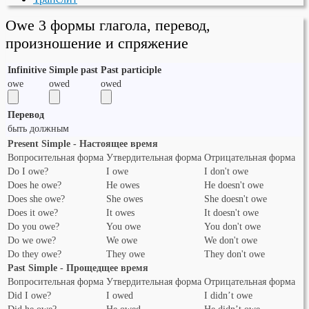
Owe 3 формы глагола, перевод,
произношение и спряжение
Infinitive
Simple past
Past participle
owe
owed
owed
Перевод
быть должным
Present Simple - Настоящее время
Вопросительная форма
Утвердительная форма
Отрицательная форма
Do I owe?
I owe
I don't owe
Does he owe?
He owes
He doesn't owe
Does she owe?
She owes
She doesn't owe
Does it owe?
It owes
It doesn't owe
Do you owe?
You owe
You don't owe
Do we owe?
We owe
We don't owe
Do they owe?
They owe
They don't owe
Past Simple - Прощедщее время
Вопросительная форма
Утвердительная форма
Отрицательная форма
Did I owe?
I owed
I didn’t owe