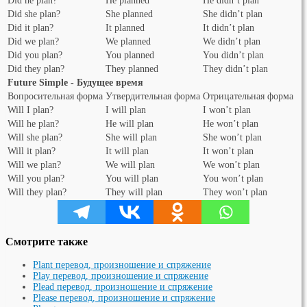
Did he plan?
He planned
He didn’t plan
Did she plan?
She planned
She didn’t plan
Did it plan?
It planned
It didn’t plan
Did we plan?
We planned
We didn’t plan
Did you plan?
You planned
You didn’t plan
Did they plan?
They planned
They didn’t plan
Future Simple - Будущее время
Вопросительная форма
Утвердительная форма
Отрицательная форма
Will I plan?
I will plan
I won’t plan
Will he plan?
He will plan
He won’t plan
Will she plan?
She will plan
She won’t plan
Will it plan?
It will plan
It won’t plan
Will we plan?
We will plan
We won’t plan
Will you plan?
You will plan
You won’t plan
Will they plan?
They will plan
They won’t plan
Смотрите также
Plant перевод, произношение и спряжение
Play перевод, произношение и спряжение
Plead перевод, произношение и спряжение
Please перевод, произношение и спряжение