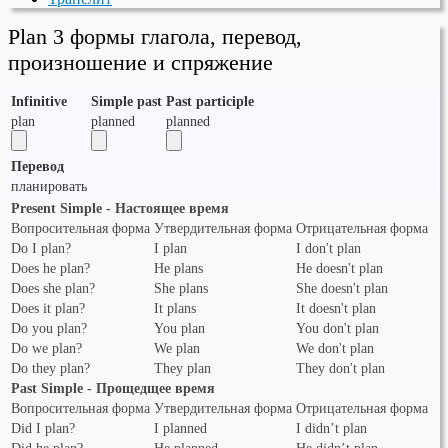
Plan 3 формы глагола, перевод,
произношение и спряжение
Infinitive
Simple past
Past participle
plan
planned
planned
Перевод
планировать
Present Simple - Настоящее время
Вопросительная форма
Утвердительная форма
Отрицательная форма
Do I plan?
I plan
I don't plan
Does he plan?
He plans
He doesn't plan
Does she plan?
She plans
She doesn't plan
Does it plan?
It plans
It doesn't plan
Do you plan?
You plan
You don't plan
Do we plan?
We plan
We don't plan
Do they plan?
They plan
They don't plan
Past Simple - Прощедщее время
Вопросительная форма
Утвердительная форма
Отрицательная форма
Did I plan?
I planned
I didn’t plan