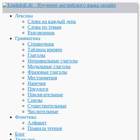
Лексика
Слова на каждый день
Слова по темам
Разговорник
Грамматика
Справочник
Таблица времен
Глаголы
Неправильные глаголы
Модальные глаголы
Фразовые глаголы
Местоимения
Наречия
Предлоги
Прилагательные
Союзы
Существительные
Числительные
Фонетика
Алфавит
Правила чтения
Блог
Транслит