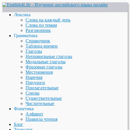
Лексика
Слова на каждый день
Слова по темам
Разговорник
Грамматика
Справочник
Таблица времен
Глаголы
Неправильные глаголы
Модальные глаголы
Фразовые глаголы
Местоимения
Наречия
Предлоги
Прилагательные
Союзы
Существительные
Числительные
Фонетика
Алфавит
Правила чтения
Блог
Транслит