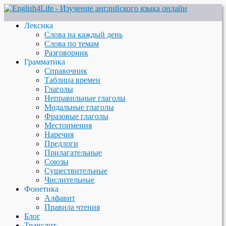
Лексика
Слова на каждый день
Слова по темам
Разговорник
Грамматика
Справочник
Таблица времен
Глаголы
Неправильные глаголы
Модальные глаголы
Фразовые глаголы
Местоимения
Наречия
Предлоги
Прилагательные
Союзы
Существительные
Числительные
Фонетика
Алфавит
Правила чтения
Блог
Транслит