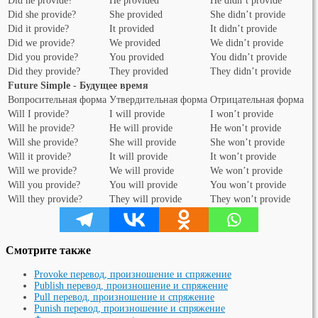
Did he provide?
He provided
He didn’t provide
Did she provide?
She provided
She didn’t provide
Did it provide?
It provided
It didn’t provide
Did we provide?
We provided
We didn’t provide
Did you provide?
You provided
You didn’t provide
Did they provide?
They provided
They didn’t provide
Future Simple - Будущее время
Вопросительная форма
Утвердительная форма
Отрицательная форма
Will I provide?
I will provide
I won’t provide
Will he provide?
He will provide
He won’t provide
Will she provide?
She will provide
She won’t provide
Will it provide?
It will provide
It won’t provide
Will we provide?
We will provide
We won’t provide
Will you provide?
You will provide
You won’t provide
Will they provide?
They will provide
They won’t provide
Смотрите также
Provoke перевод, произношение и спряжение
Publish перевод, произношение и спряжение
Pull перевод, произношение и спряжение
Punish перевод, произношение и спряжение