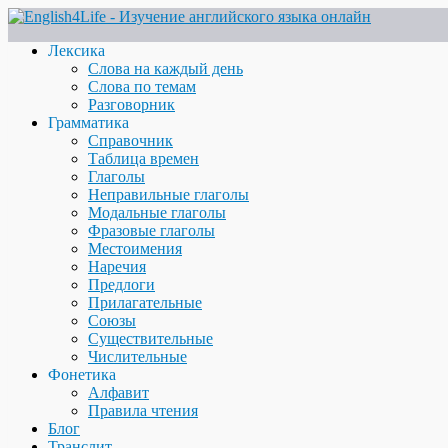
Лексика
Слова на каждый день
Слова по темам
Разговорник
Грамматика
Справочник
Таблица времен
Глаголы
Неправильные глаголы
Модальные глаголы
Фразовые глаголы
Местоимения
Наречия
Предлоги
Прилагательные
Союзы
Существительные
Числительные
Фонетика
Алфавит
Правила чтения
Блог
Транслит