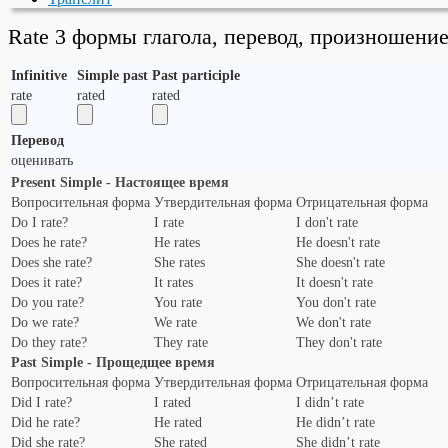
Rate 3 формы глагола, перевод, произношени
Infinitive
Simple past
Past participle
rate
rated
rated
Перевод
оценивать
Present Simple - Настоящее время
Вопросительная форма
Утвердительная форма
Отрицательная форма
Do I rate?
I rate
I don't rate
Does he rate?
He rates
He doesn't rate
Does she rate?
She rates
She doesn't rate
Does it rate?
It rates
It doesn't rate
Do you rate?
You rate
You don't rate
Do we rate?
We rate
We don't rate
Do they rate?
They rate
They don't rate
Past Simple - Прощедщее время
Вопросительная форма
Утвердительная форма
Отрицательная форма
Did I rate?
I rated
I didn’t rate
Did he rate?
He rated
He didn’t rate
Did she rate?
She rated
She didn’t rate