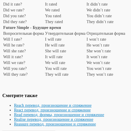
Did it rate?
It rated
It didn’t rate
Did we rate?
We rated
We didn’t rate
Did you rate?
You rated
You didn’t rate
Did they rate?
They rated
They didn’t rate
Future Simple - Будущее время
Вопросительная форма
Утвердительная форма
Отрицательная форма
Will I rate?
I will rate
I won’t rate
Will he rate?
He will rate
He won’t rate
Will she rate?
She will rate
She won’t rate
Will it rate?
It will rate
It won’t rate
Will we rate?
We will rate
We won’t rate
Will you rate?
You will rate
You won’t rate
Will they rate?
They will rate
They won’t rate
Смотрите также
Reach перевод, произношение и спряжение
React перевод, произношение и спряжение
Read перевод, формы, произношение и спряжение
Realise перевод, произношение и спряжение
Reassure перевод, произношение и спряжение