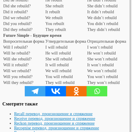
Did he rebuild?
He rebuilt
He didn’t rebuild
Did she rebuild?
She rebuilt
She didn’t rebuild
Did it rebuild?
It rebuilt
It didn’t rebuild
Did we rebuild?
We rebuilt
We didn’t rebuild
Did you rebuild?
You rebuilt
You didn’t rebuild
Did they rebuild?
They rebuilt
They didn’t rebuild
Future Simple - Будущее время
Вопросительная форма
Утвердительная форма
Отрицательная форма
Will I rebuild?
I will rebuild
I won’t rebuild
Will he rebuild?
He will rebuild
He won’t rebuild
Will she rebuild?
She will rebuild
She won’t rebuild
Will it rebuild?
It will rebuild
It won’t rebuild
Will we rebuild?
We will rebuild
We won’t rebuild
Will you rebuild?
You will rebuild
You won’t rebuild
Will they rebuild?
They will rebuild
They won’t rebuild
Смотрите также
Recall перевод, произношение и спряжение
Receive перевод, произношение и спряжение
Reckon перевод, произношение и спряжение
Recognise перевод, произношение и спряжение