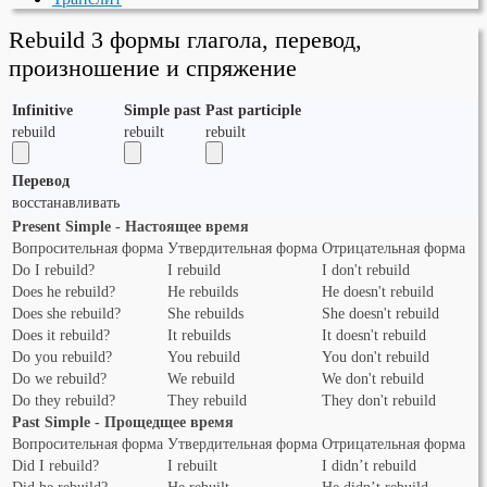
Rebuild 3 формы глагола, перевод,
произношение и спряжение
Infinitive
Simple past
Past participle
rebuild
rebuilt
rebuilt
Перевод
восстанавливать
Present Simple - Настоящее время
Вопросительная форма
Утвердительная форма
Отрицательная форма
Do I rebuild?
I rebuild
I don't rebuild
Does he rebuild?
He rebuilds
He doesn't rebuild
Does she rebuild?
She rebuilds
She doesn't rebuild
Does it rebuild?
It rebuilds
It doesn't rebuild
Do you rebuild?
You rebuild
You don't rebuild
Do we rebuild?
We rebuild
We don't rebuild
Do they rebuild?
They rebuild
They don't rebuild
Past Simple - Прощедщее время
Вопросительная форма
Утвердительная форма
Отрицательная форма
Did I rebuild?
I rebuilt
I didn’t rebuild