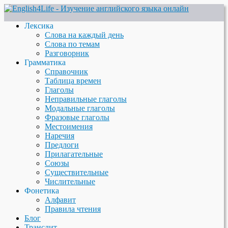
Лексика
Слова на каждый день
Слова по темам
Разговорник
Грамматика
Справочник
Таблица времен
Глаголы
Неправильные глаголы
Модальные глаголы
Фразовые глаголы
Местоимения
Наречия
Предлоги
Прилагательные
Союзы
Существительные
Числительные
Фонетика
Алфавит
Правила чтения
Блог
Транслит