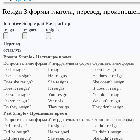
Resign 3 формы глагола, перевод, произноше
Infinitive
Simple past
Past participle
resign
resigned
resigned
Перевод
оставлять
Present Simple - Настоящее время
Вопросительная форма
Утвердительная форма
Отрицательная форма
Do I resign?
I resign
I don't resign
Does he resign?
He resigns
He doesn't resign
Does she resign?
She resigns
She doesn't resign
Does it resign?
It resigns
It doesn't resign
Do you resign?
You resign
You don't resign
Do we resign?
We resign
We don't resign
Do they resign?
They resign
They don't resign
Past Simple - Прощедщее время
Вопросительная форма
Утвердительная форма
Отрицательная форма
Did I resign?
I resigned
I didn’t resign
Did he resign?
He resigned
He didn’t resign
Did she resign?
She resigned
She didn’t resign