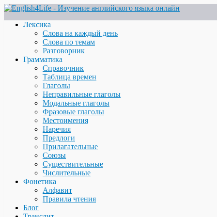
Лексика
Слова на каждый день
Слова по темам
Разговорник
Грамматика
Справочник
Таблица времен
Глаголы
Неправильные глаголы
Модальные глаголы
Фразовые глаголы
Местоимения
Наречия
Предлоги
Прилагательные
Союзы
Существительные
Числительные
Фонетика
Алфавит
Правила чтения
Блог
Транслит