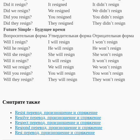
Did it resign?
It resigned
It didn’t resign
Did we resign?
We resigned
We didn’t resign
Did you resign?
You resigned
You didn’t resign
Did they resign?
They resigned
They didn’t resign
Future Simple - Будущее время
Вопросительная форма
Утвердительная форма
Отрицательная форма
Will I resign?
I will resign
I won’t resign
Will he resign?
He will resign
He won’t resign
Will she resign?
She will resign
She won’t resign
Will it resign?
It will resign
It won’t resign
Will we resign?
We will resign
We won’t resign
Will you resign?
You will resign
You won’t resign
Will they resign?
They will resign
They won’t resign
Смотрите также
Resist перевод, произношение и спряжение
Resolve перевод, произношение и спряжение
Respect перевод, произношение и спряжение
Respond перевод, произношение и спряжение
Rest перевод, произношение и спряжение