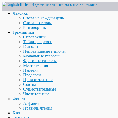
Лексика
Слова на каждый день
Слова по темам
Разговорник
Грамматика
Справочник
Таблица времен
Глаголы
Неправильные глаголы
Модальные глаголы
Фразовые глаголы
Местоимения
Наречия
Предлоги
Прилагательные
Союзы
Существительные
Числительные
Фонетика
Алфавит
Правила чтения
Блог
Транслит