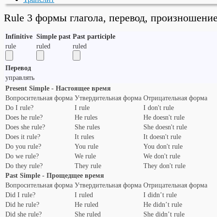
Rule 3 формы глагола, перевод, произношени
Infinitive
Simple past
Past participle
rule
ruled
ruled
Перевод
управлять
Present Simple - Настоящее время
Вопросительная форма
Утвердительная форма
Отрицательная форма
Do I rule?
I rule
I don't rule
Does he rule?
He rules
He doesn't rule
Does she rule?
She rules
She doesn't rule
Does it rule?
It rules
It doesn't rule
Do you rule?
You rule
You don't rule
Do we rule?
We rule
We don't rule
Do they rule?
They rule
They don't rule
Past Simple - Прощедщее время
Вопросительная форма
Утвердительная форма
Отрицательная форма
Did I rule?
I ruled
I didn’t rule
Did he rule?
He ruled
He didn’t rule
Did she rule?
She ruled
She didn’t rule