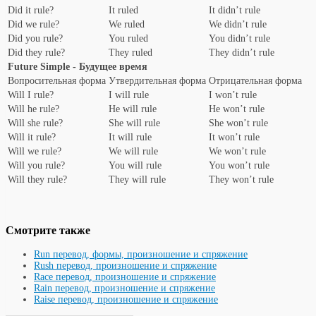
Did it rule?
It ruled
It didn’t rule
Did we rule?
We ruled
We didn’t rule
Did you rule?
You ruled
You didn’t rule
Did they rule?
They ruled
They didn’t rule
Future Simple - Будущее время
Вопросительная форма
Утвердительная форма
Отрицательная форма
Will I rule?
I will rule
I won’t rule
Will he rule?
He will rule
He won’t rule
Will she rule?
She will rule
She won’t rule
Will it rule?
It will rule
It won’t rule
Will we rule?
We will rule
We won’t rule
Will you rule?
You will rule
You won’t rule
Will they rule?
They will rule
They won’t rule
Смотрите также
Run перевод, формы, произношение и спряжение
Rush перевод, произношение и спряжение
Race перевод, произношение и спряжение
Rain перевод, произношение и спряжение
Raise перевод, произношение и спряжение