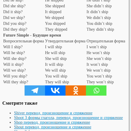
Did he ship?
He shipped
He didn’t ship
Did she ship?
She shipped
She didn’t ship
Did it ship?
It shipped
It didn’t ship
Did we ship?
We shipped
We didn’t ship
Did you ship?
You shipped
You didn’t ship
Did they ship?
They shipped
They didn’t ship
Future Simple - Будущее время
Вопросительная форма
Утвердительная форма
Отрицательная форма
Will I ship?
I will ship
I won’t ship
Will he ship?
He will ship
He won’t ship
Will she ship?
She will ship
She won’t ship
Will it ship?
It will ship
It won’t ship
Will we ship?
We will ship
We won’t ship
Will you ship?
You will ship
You won’t ship
Will they ship?
They will ship
They won’t ship
Смотрите также
Shiver перевод, произношение и спряжение
Shoot 3 формы глагола, перевод, произношение и спряжение
Shop перевод, произношение и спряжение
Shout перевод, произношение и спряжение