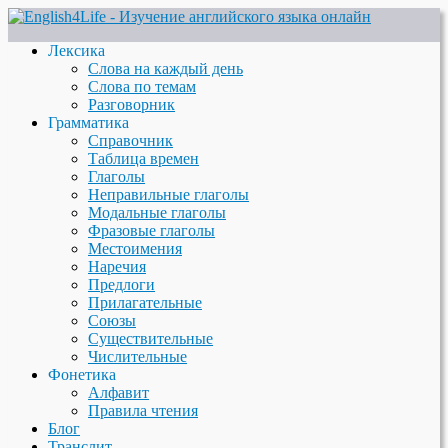
Лексика
Слова на каждый день
Слова по темам
Разговорник
Грамматика
Справочник
Таблица времен
Глаголы
Неправильные глаголы
Модальные глаголы
Фразовые глаголы
Местоимения
Наречия
Предлоги
Прилагательные
Союзы
Существительные
Числительные
Фонетика
Алфавит
Правила чтения
Блог
Транслит