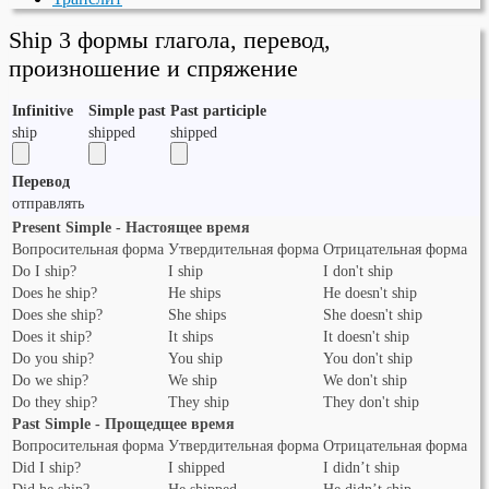
Ship 3 формы глагола, перевод,
произношение и спряжение
Infinitive
Simple past
Past participle
ship
shipped
shipped
Перевод
отправлять
Present Simple - Настоящее время
Вопросительная форма
Утвердительная форма
Отрицательная форма
Do I ship?
I ship
I don't ship
Does he ship?
He ships
He doesn't ship
Does she ship?
She ships
She doesn't ship
Does it ship?
It ships
It doesn't ship
Do you ship?
You ship
You don't ship
Do we ship?
We ship
We don't ship
Do they ship?
They ship
They don't ship
Past Simple - Прощедщее время
Вопросительная форма
Утвердительная форма
Отрицательная форма
Did I ship?
I shipped
I didn’t ship