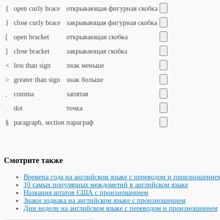
{
open curly brace
открывающая фигурная скобка
}
close curly brace
закрывающая фигурная скобка
[
open bracket
открывающая скобка
]
close bracket
закрывающая скобка
<
less than sign
знак меньше
>
greater than sign
знак больше
,
comma
запятая
.
dot
точка
§
paragraph, section
параграф
Смотрите также
Времена года на английском языке с переводом и произношение
10 самых популярных междометий в английском языке
Названия штатов США с произношением
Знаки зодиака на английском языке с произношением
Дни недели на английском языке с переводом и произношением