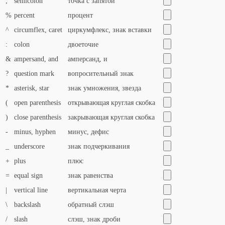
;
semicolon
точка с запятой
%
percent
процент
^
circumflex, caret
циркумфлекс, знак вставки
:
colon
двоеточие
&
ampersand, and
амперсанд, и
?
question mark
вопросительный знак
*
asterisk, star
знак умножения, звезда
(
open parenthesis
открывающая круглая скобка
)
close parenthesis
закрывающая круглая скобка
-
minus, hyphen
минус, дефис
_
underscore
знак подчеркивания
+
plus
плюс
=
equal sign
знак равенства
|
vertical line
вертикальная черта
\
backslash
обратный слэш
/
slash
слэш, знак дроби