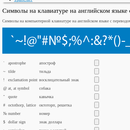
Символы на клавиатуре на английском языке
Символы на компьютерной клавиатуре на английском языке с переводо
`
apostrophe
апостроф
~
tilde
тильда
!
exclamation point
восклицательный знак
@
at, at symbol
собака
"
quote
кавычка
#
octothorp, lattice
октоторп, решетка
№
number
номер
$
dollar sign
знак доллара