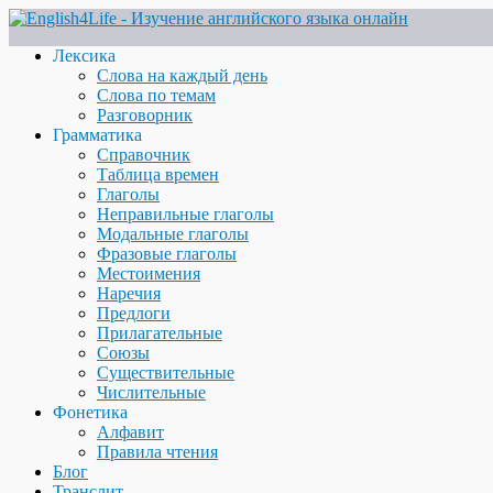
Лексика
Слова на каждый день
Слова по темам
Разговорник
Грамматика
Справочник
Таблица времен
Глаголы
Неправильные глаголы
Модальные глаголы
Фразовые глаголы
Местоимения
Наречия
Предлоги
Прилагательные
Союзы
Существительные
Числительные
Фонетика
Алфавит
Правила чтения
Блог
Транслит