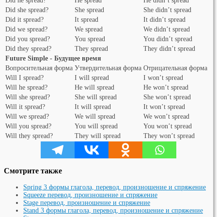
Did he spread?
He spread
He didn’t spread
Did she spread?
She spread
She didn’t spread
Did it spread?
It spread
It didn’t spread
Did we spread?
We spread
We didn’t spread
Did you spread?
You spread
You didn’t spread
Did they spread?
They spread
They didn’t spread
Future Simple - Будущее время
Вопросительная форма
Утвердительная форма
Отрицательная форма
Will I spread?
I will spread
I won’t spread
Will he spread?
He will spread
He won’t spread
Will she spread?
She will spread
She won’t spread
Will it spread?
It will spread
It won’t spread
Will we spread?
We will spread
We won’t spread
Will you spread?
You will spread
You won’t spread
Will they spread?
They will spread
They won’t spread
Смотрите также
Spring 3 формы глагола, перевод, произношение и спряжение
Squeeze перевод, произношение и спряжение
Stage перевод, произношение и спряжение
Stand 3 формы глагола, перевод, произношение и спряжение