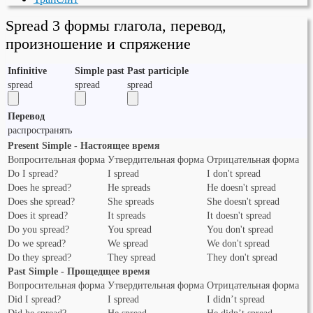
Spread 3 формы глагола, перевод,
произношение и спряжение
Infinitive
Simple past
Past participle
spread
spread
spread
Перевод
распространять
Present Simple - Настоящее время
Вопросительная форма
Утвердительная форма
Отрицательная форма
Do I spread?
I spread
I don't spread
Does he spread?
He spreads
He doesn't spread
Does she spread?
She spreads
She doesn't spread
Does it spread?
It spreads
It doesn't spread
Do you spread?
You spread
You don't spread
Do we spread?
We spread
We don't spread
Do they spread?
They spread
They don't spread
Past Simple - Прощедщее время
Вопросительная форма
Утвердительная форма
Отрицательная форма
Did I spread?
I spread
I didn’t spread