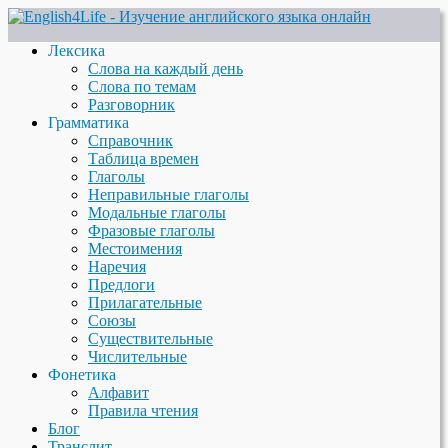
Лексика
Слова на каждый день
Слова по темам
Разговорник
Грамматика
Справочник
Таблица времен
Глаголы
Неправильные глаголы
Модальные глаголы
Фразовые глаголы
Местоимения
Наречия
Предлоги
Прилагательные
Союзы
Существительные
Числительные
Фонетика
Алфавит
Правила чтения
Блог
Транслит