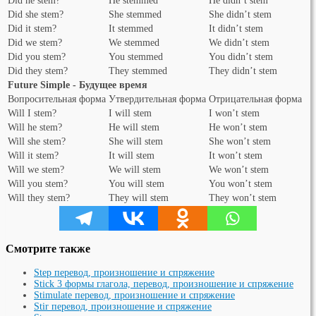
Did he stem?
He stemmed
He didn’t stem
Did she stem?
She stemmed
She didn’t stem
Did it stem?
It stemmed
It didn’t stem
Did we stem?
We stemmed
We didn’t stem
Did you stem?
You stemmed
You didn’t stem
Did they stem?
They stemmed
They didn’t stem
Future Simple - Будущее время
Вопросительная форма
Утвердительная форма
Отрицательная форма
Will I stem?
I will stem
I won’t stem
Will he stem?
He will stem
He won’t stem
Will she stem?
She will stem
She won’t stem
Will it stem?
It will stem
It won’t stem
Will we stem?
We will stem
We won’t stem
Will you stem?
You will stem
You won’t stem
Will they stem?
They will stem
They won’t stem
Смотрите также
Step перевод, произношение и спряжение
Stick 3 формы глагола, перевод, произношение и спряжение
Stimulate перевод, произношение и спряжение
Stir перевод, произношение и спряжение