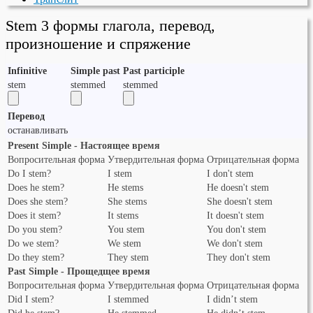
Stem 3 формы глагола, перевод,
произношение и спряжение
Infinitive
Simple past
Past participle
stem
stemmed
stemmed
Перевод
останавливать
Present Simple - Настоящее время
Вопросительная форма
Утвердительная форма
Отрицательная форма
Do I stem?
I stem
I don't stem
Does he stem?
He stems
He doesn't stem
Does she stem?
She stems
She doesn't stem
Does it stem?
It stems
It doesn't stem
Do you stem?
You stem
You don't stem
Do we stem?
We stem
We don't stem
Do they stem?
They stem
They don't stem
Past Simple - Прощедщее время
Вопросительная форма
Утвердительная форма
Отрицательная форма
Did I stem?
I stemmed
I didn’t stem