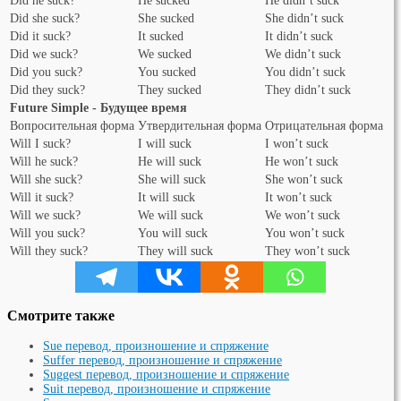
Did he suck?
He sucked
He didn’t suck
Did she suck?
She sucked
She didn’t suck
Did it suck?
It sucked
It didn’t suck
Did we suck?
We sucked
We didn’t suck
Did you suck?
You sucked
You didn’t suck
Did they suck?
They sucked
They didn’t suck
Future Simple - Будущее время
Вопросительная форма
Утвердительная форма
Отрицательная форма
Will I suck?
I will suck
I won’t suck
Will he suck?
He will suck
He won’t suck
Will she suck?
She will suck
She won’t suck
Will it suck?
It will suck
It won’t suck
Will we suck?
We will suck
We won’t suck
Will you suck?
You will suck
You won’t suck
Will they suck?
They will suck
They won’t suck
Смотрите также
Sue перевод, произношение и спряжение
Suffer перевод, произношение и спряжение
Suggest перевод, произношение и спряжение
Suit перевод, произношение и спряжение