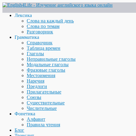
Лексика
Слова на каждый день
Слова по темам
Разговорник
Грамматика
Справочник
Таблица времен
Глаголы
Неправильные глаголы
Модальные глаголы
Фразовые глаголы
Местоимения
Наречия
Предлоги
Прилагательные
Союзы
Существительные
Числительные
Фонетика
Алфавит
Правила чтения
Блог
Транслит