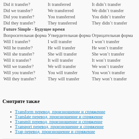
Did it transfer?
It transferred
It didn’t transfer
Did we transfer?
We transferred
We didn’t transfer
Did you transfer?
You transferred
You didn’t transfer
Did they transfer?
They transferred
They didn’t transfer
Future Simple - Будущее время
Вопросительная форма
Утвердительная форма
Отрицательная форма
Will I transfer?
I will transfer
I won’t transfer
Will he transfer?
He will transfer
He won’t transfer
Will she transfer?
She will transfer
She won’t transfer
Will it transfer?
It will transfer
It won’t transfer
Will we transfer?
We will transfer
We won’t transfer
Will you transfer?
You will transfer
You won’t transfer
Will they transfer?
They will transfer
They won’t transfer
Смотрите также
Transform перевод, произношение и спряжение
Translate перевод, произношение и спряжение
Transmit перевод, произношение и спряжение
Transport перевод, произношение и спряжение
Trap перевод, произношение и спряжение