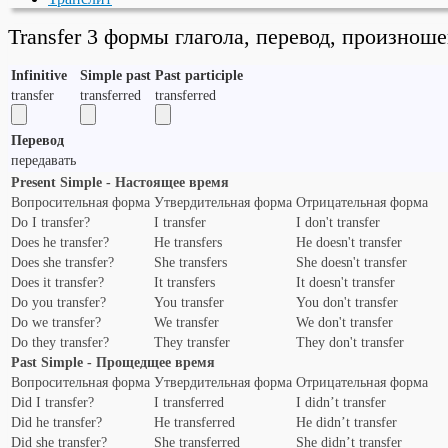
Transfer 3 формы глагола, перевод, произнош
Infinitive
Simple past
Past participle
transfer
transferred
transferred
Перевод
передавать
Present Simple - Настоящее время
Вопросительная форма
Утвердительная форма
Отрицательная форма
Do I transfer?
I transfer
I don't transfer
Does he transfer?
He transfers
He doesn't transfer
Does she transfer?
She transfers
She doesn't transfer
Does it transfer?
It transfers
It doesn't transfer
Do you transfer?
You transfer
You don't transfer
Do we transfer?
We transfer
We don't transfer
Do they transfer?
They transfer
They don't transfer
Past Simple - Прощедщее время
Вопросительная форма
Утвердительная форма
Отрицательная форма
Did I transfer?
I transferred
I didn’t transfer
Did he transfer?
He transferred
He didn’t transfer
Did she transfer?
She transferred
She didn’t transfer