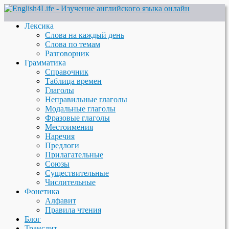
Лексика
Слова на каждый день
Слова по темам
Разговорник
Грамматика
Справочник
Таблица времен
Глаголы
Неправильные глаголы
Модальные глаголы
Фразовые глаголы
Местоимения
Наречия
Предлоги
Прилагательные
Союзы
Существительные
Числительные
Фонетика
Алфавит
Правила чтения
Блог
Транслит