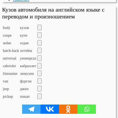
Кузов автомобиля на английском языке с
переводом и произношением
body
кузов
coupe
купе
sedan
седан
hatch-back
хетчбек
universal
универсал
cabriolet
кабриолет
limousine
лимузин
van
фургон
jeep
джип
pickup
пикап