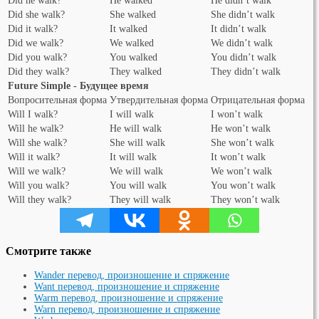
Did he walk?
He walked
He didn’t walk
Did she walk?
She walked
She didn’t walk
Did it walk?
It walked
It didn’t walk
Did we walk?
We walked
We didn’t walk
Did you walk?
You walked
You didn’t walk
Did they walk?
They walked
They didn’t walk
Future Simple - Будущее время
Вопросительная форма
Утвердительная форма
Отрицательная форма
Will I walk?
I will walk
I won’t walk
Will he walk?
He will walk
He won’t walk
Will she walk?
She will walk
She won’t walk
Will it walk?
It will walk
It won’t walk
Will we walk?
We will walk
We won’t walk
Will you walk?
You will walk
You won’t walk
Will they walk?
They will walk
They won’t walk
Смотрите также
Wander перевод, произношение и спряжение
Want перевод, произношение и спряжение
Warm перевод, произношение и спряжение
Warn перевод, произношение и спряжение