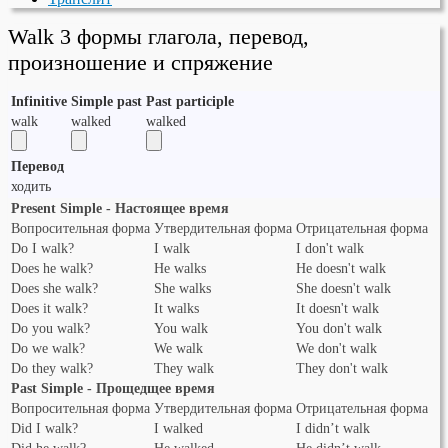
Walk 3 формы глагола, перевод,
произношение и спряжение
Infinitive
Simple past
Past participle
walk
walked
walked
Перевод
ходить
Present Simple - Настоящее время
Вопросительная форма
Утвердительная форма
Отрицательная форма
Do I walk?
I walk
I don't walk
Does he walk?
He walks
He doesn't walk
Does she walk?
She walks
She doesn't walk
Does it walk?
It walks
It doesn't walk
Do you walk?
You walk
You don't walk
Do we walk?
We walk
We don't walk
Do they walk?
They walk
They don't walk
Past Simple - Прощедщее время
Вопросительная форма
Утвердительная форма
Отрицательная форма
Did I walk?
I walked
I didn’t walk