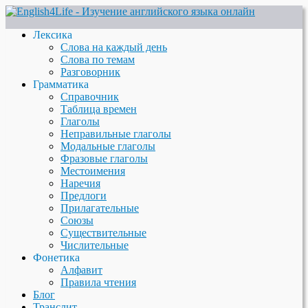
Лексика
Слова на каждый день
Слова по темам
Разговорник
Грамматика
Справочник
Таблица времен
Глаголы
Неправильные глаголы
Модальные глаголы
Фразовые глаголы
Местоимения
Наречия
Предлоги
Прилагательные
Союзы
Существительные
Числительные
Фонетика
Алфавит
Правила чтения
Блог
Транслит