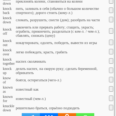
преклонять колени, становиться на колени
down
knock
пить, заливать в себя (обычно о большом количестве
back
спиртного); дорого стоить (кому-л.)
knock
сломать, разрушить; снести (дом); разобрать на части
down
закончить или прервать работу; стащить, украсть;
knock
ограбить; прикончить; разделаться (с кем-л. / чем-л.);
off
сбавлять, снижать (цену)
knock
нокаутировать; одолеть, победить, вывести из игры
out
knock
легко побеждать; красть, грабить
over
knock
наспех сколачивать
together
knock
делать наспех, на скорую руку; сделать беременной,
up
обрюхатить
know
боятся, остерегаться (чего-л.)
of
known
известный как
as
known
известный (чем-л.)
for
knuckle
решительно браться, серьёзно подходить
down