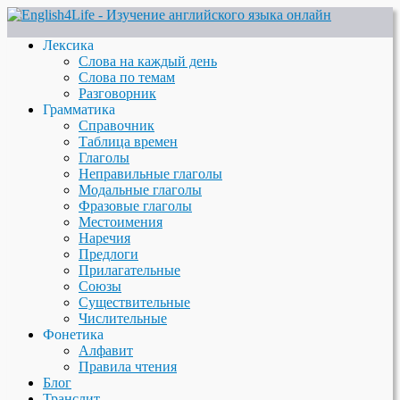
Лексика
Слова на каждый день
Слова по темам
Разговорник
Грамматика
Справочник
Таблица времен
Глаголы
Неправильные глаголы
Модальные глаголы
Фразовые глаголы
Местоимения
Наречия
Предлоги
Прилагательные
Союзы
Существительные
Числительные
Фонетика
Алфавит
Правила чтения
Блог
Транслит