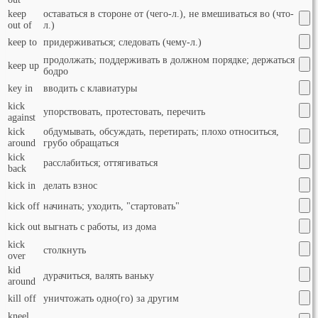
keep
оставаться в стороне от (чего-л.), не вмешиваться во (что-
out of
л.)
keep to
придерживаться; следовать (чему-л.)
продолжать; поддерживать в должном порядке; держаться
keep up
бодро
key in
вводить с клавиатуры
kick
упорствовать, протестовать, перечить
against
kick
обдумывать, обсуждать, перетирать; плохо относиться,
around
грубо обращаться
kick
расслабиться; оттягиваться
back
kick in
делать взнос
kick off
начинать; уходить, "стартовать"
kick out
выгнать с работы, из дома
kick
столкнуть
over
kid
дурачиться, валять ваньку
around
kill off
уничтожать одно(го) за другим
kneel