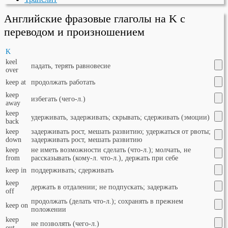
Английские фразовые глаголы на K с
переводом и произношением
K
keel
падать, терять равновесие
over
keep at
продолжать работать
keep
избегать (чего-л.)
away
keep
удерживать, задерживать; скрывать; сдерживать (эмоции)
back
keep
задерживать рост, мешать развитию; удержаться от рвоты;
down
задерживать рост, мешать развитию
keep
не иметь возможности сделать (что-л.); молчать, не
from
рассказывать (кому-л. что-л.), держать при себе
keep in
поддерживать; сдерживать
keep
держать в отдалении; не подпускать; задержать
off
продолжать (делать что-л.); сохранять в прежнем
keep on
положении
keep
не позволять (чего-л.)
out