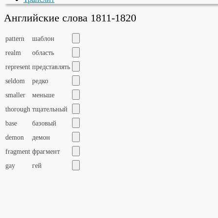
Английские слова 1811-1820
pattern
шаблон
realm
область
represent
представлять
seldom
редко
smaller
меньше
thorough
тщательный
base
базовый
demon
демон
fragment
фрагмент
gay
гей