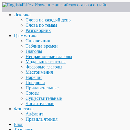
Лексика
Слова на каждый день
Слова по темам
Разговорник
Грамматика
Справочник
Таблица времен
Глаголы
Неправильные глаголы
Модальные глаголы
Фразовые глаголы
Местоимения
Наречия
Предлоги
Прилагательные
Союзы
Существительные
Числительные
Фонетика
Алфавит
Правила чтения
Блог
Транслит