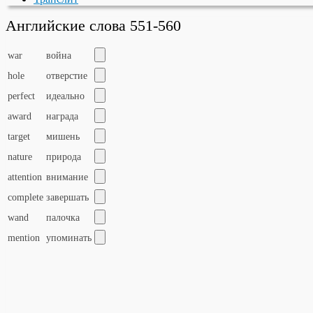
Английские слова 551-560
war
война
hole
отверстие
perfect
идеально
award
награда
target
мишень
nature
природа
attention
внимание
complete
завершать
wand
палочка
mention
упоминать