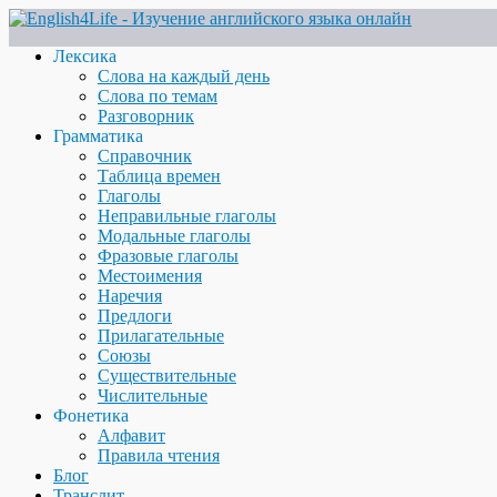
Лексика
Слова на каждый день
Слова по темам
Разговорник
Грамматика
Справочник
Таблица времен
Глаголы
Неправильные глаголы
Модальные глаголы
Фразовые глаголы
Местоимения
Наречия
Предлоги
Прилагательные
Союзы
Существительные
Числительные
Фонетика
Алфавит
Правила чтения
Блог
Транслит