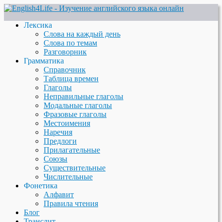
Лексика
Слова на каждый день
Слова по темам
Разговорник
Грамматика
Справочник
Таблица времен
Глаголы
Неправильные глаголы
Модальные глаголы
Фразовые глаголы
Местоимения
Наречия
Предлоги
Прилагательные
Союзы
Существительные
Числительные
Фонетика
Алфавит
Правила чтения
Блог
Транслит