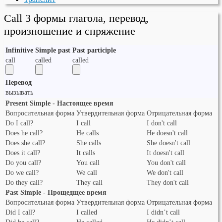
Call 3 формы глагола, перевод,
произношение и спряжение
Infinitive
Simple past
Past participle
call
called
called
Перевод
вызывать
Present Simple - Настоящее время
Вопросительная форма
Утвердительная форма
Отрицательная форма
Do I call?
I call
I don't call
Does he call?
He calls
He doesn't call
Does she call?
She calls
She doesn't call
Does it call?
It calls
It doesn't call
Do you call?
You call
You don't call
Do we call?
We call
We don't call
Do they call?
They call
They don't call
Past Simple - Прощедщее время
Вопросительная форма
Утвердительная форма
Отрицательная форма
Did I call?
I called
I didn’t call