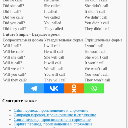
Did he call?
He called
He didn’t call
Did she call?
She called
She didn’t call
Did it call?
It called
It didn’t call
Did we call?
We called
We didn’t call
Did you call?
You called
You didn’t call
Did they call?
They called
They didn’t call
Future Simple - Будущее время
Вопросительная форма
Утвердительная форма
Отрицательная форма
Will I call?
I will call
I won’t call
Will he call?
He will call
He won’t call
Will she call?
She will call
She won’t call
Will it call?
It will call
It won’t call
Will we call?
We will call
We won’t call
Will you call?
You will call
You won’t call
Will they call?
They will call
They won’t call
Смотрите также
Calm перевод, произношение и спряжение
Campaign перевод, произношение и спряжение
Cancel перевод, произношение и спряжение
Capture перевод, произношение и спряжение