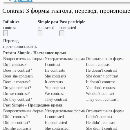
Contrast 3 формы глагола, перевод, произнош
Infinitive
Simple past
Past participle
contrast
contrasted
contrasted
Перевод
противопоставлять
Present Simple - Настоящее время
Вопросительная форма
Утвердительная форма
Отрицательная форма
Do I contrast?
I contrast
I don't contrast
Does he contrast?
He contrasts
He doesn't contrast
Does she contrast?
She contrasts
She doesn't contrast
Does it contrast?
It contrasts
It doesn't contrast
Do you contrast?
You contrast
You don't contrast
Do we contrast?
We contrast
We don't contrast
Do they contrast?
They contrast
They don't contrast
Past Simple - Прощедщее время
Вопросительная форма
Утвердительная форма
Отрицательная форма
Did I contrast?
I contrasted
I didn’t contrast
Did he contrast?
He contrasted
He didn’t contrast
Did she contrast?
She contrasted
She didn’t contrast