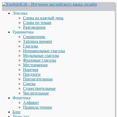
Лексика
Слова на каждый день
Слова по темам
Разговорник
Грамматика
Справочник
Таблица времен
Глаголы
Неправильные глаголы
Модальные глаголы
Фразовые глаголы
Местоимения
Наречия
Предлоги
Прилагательные
Союзы
Существительные
Числительные
Фонетика
Алфавит
Правила чтения
Блог
Транслит