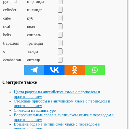
pyramid
пирамида
cylinder
цилиндр
cube
куб
oval
овал
helix
спираль
trapezium
трапеция
star
звезда
octahedron
октаэдр
Смотрите также
Цвета радуги на английском языке с переводом и
произношением
Столовые приборы на английском языке с переводом и
произношением
Символы на клавиатуре
Вопросительные слова в английском языке с переводом и
произношением
Времена года на английском языке с переводом и
произношением