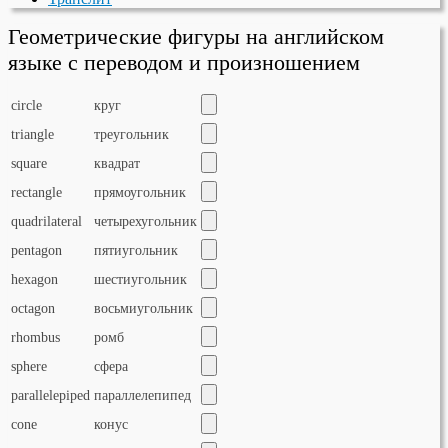
Геометрические фигуры на английском
языке с переводом и произношением
circle
круг
triangle
треугольник
square
квадрат
rectangle
прямоугольник
quadrilateral
четырехугольник
pentagon
пятиугольник
hexagon
шестиугольник
octagon
восьмиугольник
rhombus
ромб
sphere
сфера
parallelepiped
параллелепипед
cone
конус