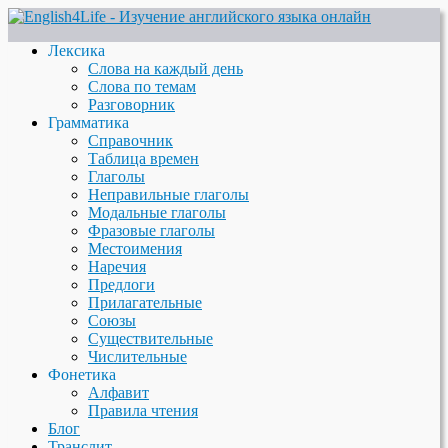
Лексика
Слова на каждый день
Слова по темам
Разговорник
Грамматика
Справочник
Таблица времен
Глаголы
Неправильные глаголы
Модальные глаголы
Фразовые глаголы
Местоимения
Наречия
Предлоги
Прилагательные
Союзы
Существительные
Числительные
Фонетика
Алфавит
Правила чтения
Блог
Транслит