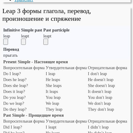
Leap 3 формы глагола, перевод,
произношение и спряжение
Infinitive
Simple past
Past participle
leap
leapt
leapt
Перевод
прыгать
Present Simple - Настоящее время
Вопросительная форма
Утвердительная форма
Отрицательная форма
Do I leap?
I leap
I don't leap
Does he leap?
He leaps
He doesn't leap
Does she leap?
She leaps
She doesn't leap
Does it leap?
It leaps
It doesn't leap
Do you leap?
You leap
You don't leap
Do we leap?
We leap
We don't leap
Do they leap?
They leap
They don't leap
Past Simple - Прощедщее время
Вопросительная форма
Утвердительная форма
Отрицательная форма
Did I leap?
I leapt
I didn’t leap