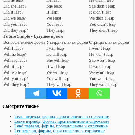
Did he leap?
He leapt
He didn’t leap
Did she leap?
She leapt
She didn’t leap
Did it leap?
It leapt
It didn’t leap
Did we leap?
We leapt
We didn’t leap
Did you leap?
You leapt
You didn’t leap
Did they leap?
They leapt
They didn’t leap
Future Simple - Будущее время
Вопросительная форма
Утвердительная форма
Отрицательная форма
Will I leap?
I will leap
I won’t leap
Will he leap?
He will leap
He won’t leap
Will she leap?
She will leap
She won’t leap
Will it leap?
It will leap
It won’t leap
Will we leap?
We will leap
We won’t leap
Will you leap?
You will leap
You won’t leap
Will they leap?
They will leap
They won’t leap
Смотрите также
Learn перевод, формы, произношение и спряжение
Leave перевод, формы, произношение и спряжение
Lend перевод, формы, произношение и спряжение
Let перевод, формы, произношение и спряжение