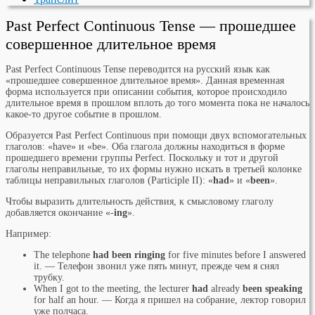
Past Perfect Continuous Tense — прошедшее
совершенное длительное время
Past Perfect Continuous Tense переводится на русский язык как
«прошедшее совершенное длительное время». Данная временная
форма используется при описании события, которое происходило
длительное время в прошлом вплоть до того момента пока не началось
какое-то другое событие в прошлом.
Образуется Past Perfect Continuous при помощи двух вспомогательных
глаголов: «have» и «be». Оба глагола должны находиться в форме
прошедшего времени группы Perfect. Поскольку и тот и другой
глаголы неправильные, то их формы нужно искать в третьей колонке
таблицы неправильных глаголов (Participle II): «
had
» и «
been
».
Чтобы выразить длительность действия, к смысловому глаголу
добавляется окончание «-
ing
».
Например:
The telephone
had been ringing
for five minutes before I answered
it. — Телефон звонил уже пять минут, прежде чем я снял
трубку.
When I got to the meeting, the lecturer
had
already
been speaking
for half an hour. — Когда я пришел на собрание, лектор говорил
уже полчаса.