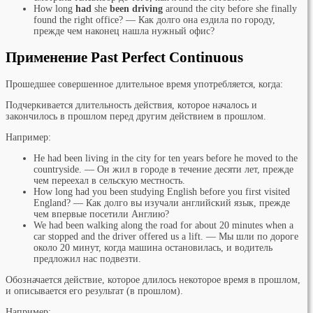
How long
had
she
been driving
around the city before she finally
found the right office? — Как долго она ездила по городу,
прежде чем наконец нашла нужный офис?
Применение Past Perfect Continuous
Прошедшее совершенное длительное время употребляется, когда:
Подчеркивается длительность действия, которое началось и
закончилось в прошлом перед другим действием в прошлом.
Например:
He had been living in the city for ten years before he moved to the
countryside. — Он жил в городе в течение десяти лет, прежде
чем переехал в сельскую местность.
How long had you been studying English before you first visited
England? — Как долго вы изучали английский язык, прежде
чем впервые посетили Англию?
We had been walking along the road for about 20 minutes when a
car stopped and the driver offered us a lift. — Мы шли по дороге
около 20 минут, когда машина остановилась, и водитель
предложил нас подвезти.
Обозначается действие, которое длилось некоторое время в прошлом,
и описывается его результат (в прошлом).
Например: