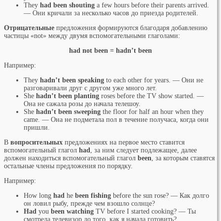
They
had been shouting
a few hours before their parents arrived.
— Они кричали за несколько часов до приезда родителей.
Отрицательные
предложения формируются благодаря добавлению
частицы «not» между двумя вспомогательными глаголами:
had not been = hadn’t been
Например:
They
hadn’t been speaking
to each other for years. — Они не
разговаривали друг с другом уже много лет.
She
hadn’t been planting
roses before the TV show started. —
Она не сажала розы до начала телешоу.
She
hadn’t been sweeping
the floor for half an hour when they
came. — Она не подметала пол в течение получаса, когда они
пришли.
В
вопросительных
предложениях на первое место ставится
вспомогательный глагол
had
, за ним следует подлежащее, далее
должен находиться вспомогательный глагол
been
, за которым ставятся
остальные члены предложения по порядку.
Например:
How long
had
he
been fishing
before the sun rose? — Как долго
он ловил рыбу, прежде чем взошло солнце?
Had
you
been watching
TV before I started cooking? — Ты
смотрела телевизор до того, как я начала готовить?