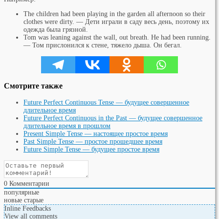
The children had been playing in the garden all afternoon so their
clothes were dirty. — Дети играли в саду весь день, поэтому их
одежда была грязной.
Tom was leaning against the wall, out breath. He had been running.
— Том прислонился к стене, тяжело дыша. Он бегал.
Смотрите также
Future Perfect Continuous Tense — будущее совершенное
длительное время
Future Perfect Continuous in the Past — будущее совершенное
длительное время в прошлом
Present Simple Tense — настоящее простое время
Past Simple Tense — простое прошедшее время
Future Simple Tense — будущее простое время
0
Комментарии
популярные
новые
старые
Inline Feedbacks
View all comments