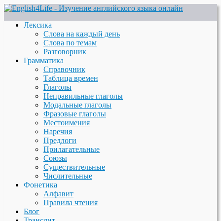
Лексика
Слова на каждый день
Слова по темам
Разговорник
Грамматика
Справочник
Таблица времен
Глаголы
Неправильные глаголы
Модальные глаголы
Фразовые глаголы
Местоимения
Наречия
Предлоги
Прилагательные
Союзы
Существительные
Числительные
Фонетика
Алфавит
Правила чтения
Блог
Транслит